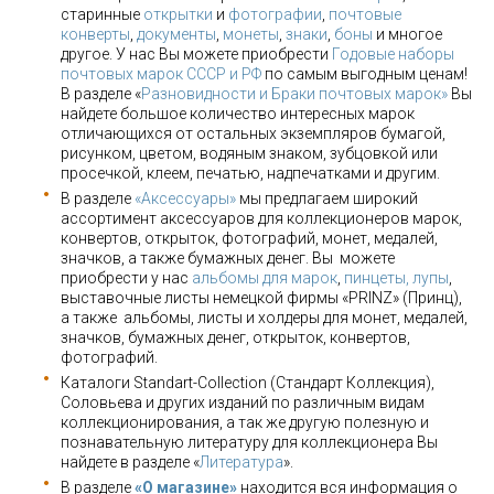
старинные
открытки
и
фотографии
,
почтовые
конверты
,
документы
,
монеты
,
знаки
,
боны
и многое
другое. У нас Вы можете приобрести
Годовые наборы
почтовых марок СССР и РФ
по самым выгодным ценам!
В разделе «
Разновидности и Браки почтовых марок»
Вы
найдете большое количество интересных марок
отличающихся от остальных экземпляров бумагой,
рисунком, цветом, водяным знаком, зубцовкой или
просечкой, клеем, печатью, надпечатками и другим.
В разделе
«Аксессуары»
мы предлагаем широкий
ассортимент аксессуаров для коллекционеров марок,
конвертов, открыток, фотографий, монет, медалей,
значков, а также бумажных денег. Вы можете
приобрести у нас
альбомы для марок
,
пинцеты, лупы
,
выставочные листы немецкой фирмы «PRINZ» (Принц),
а также альбомы, листы и холдеры для монет, медалей,
значков, бумажных денег, открыток, конвертов,
фотографий.
Каталоги Standart-Collection (Стандарт Коллекция),
Соловьева и других изданий по различным видам
коллекционирования, а так же другую полезную и
познавательную литературу для коллекционера Вы
найдете в разделе «
Литература
».
В разделе
«О магазине»
находится вся информация о