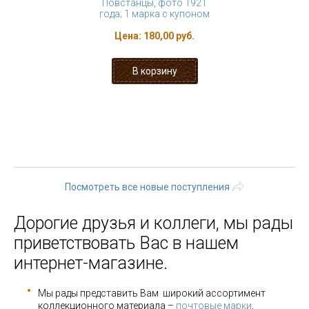
Повстанцы, фото 1921
года; 1 марка с купоном
Цена:
180,00 руб.
« первая
‹ предыдущая
…
27
28
29
30
31
32
33
34
35
…
следующая ›
последняя »
Посмотреть все новые поступления
Дорогие друзья и коллеги, мы рады
приветствовать Вас в нашем
интернет-магазине.
Мы рады представить Вам широкий ассортимент
коллекционного материала –
почтовые марки
,