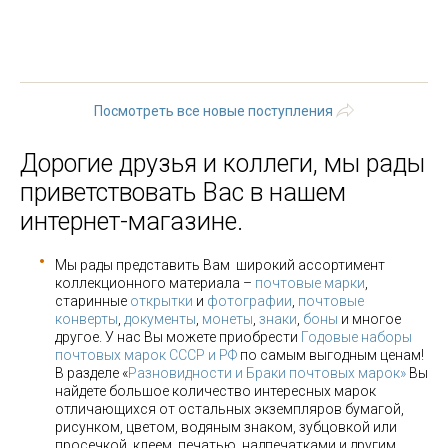
« первая
‹ предыдущая
…
27
28
29
30
31
32
33
34
35
…
следующая ›
последняя »
Посмотреть все новые поступления
Дорогие друзья и коллеги, мы рады
приветствовать Вас в нашем
интернет-магазине.
Мы рады представить Вам широкий ассортимент
коллекционного материала –
почтовые марки
,
старинные
открытки
и
фотографии
,
почтовые
конверты
,
документы
,
монеты
,
знаки
,
боны
и многое
другое. У нас Вы можете приобрести
Годовые наборы
почтовых марок СССР и РФ
по самым выгодным ценам!
В разделе «
Разновидности и Браки почтовых марок»
Вы
найдете большое количество интересных марок
отличающихся от остальных экземпляров бумагой,
рисунком, цветом, водяным знаком, зубцовкой или
просечкой, клеем, печатью, надпечатками и другим.