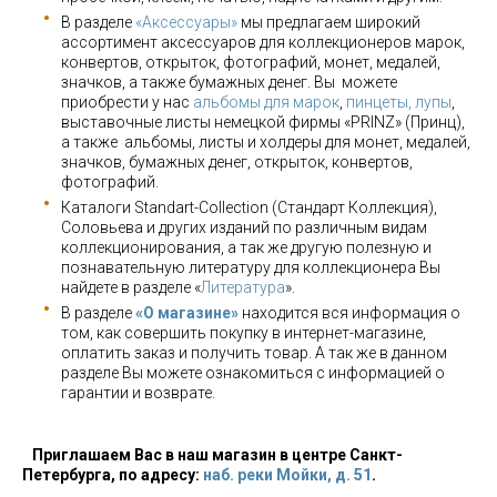
В разделе
«Аксессуары»
мы предлагаем широкий
ассортимент аксессуаров для коллекционеров марок,
конвертов, открыток, фотографий, монет, медалей,
значков, а также бумажных денег. Вы можете
приобрести у нас
альбомы для марок
,
пинцеты, лупы
,
выставочные листы немецкой фирмы «PRINZ» (Принц),
а также альбомы, листы и холдеры для монет, медалей,
значков, бумажных денег, открыток, конвертов,
фотографий.
Каталоги Standart-Collection (Стандарт Коллекция),
Соловьева и других изданий по различным видам
коллекционирования, а так же другую полезную и
познавательную литературу для коллекционера Вы
найдете в разделе «
Литература
».
В разделе
«О магазине»
находится вся информация о
том, как совершить покупку в интернет-магазине,
оплатить заказ и получить товар. А так же в данном
разделе Вы можете ознакомиться с информацией о
гарантии и возврате.
Приглашаем Вас в наш магазин в центре Санкт-
Петербурга, по адресу:
наб. реки Мойки, д. 51
.