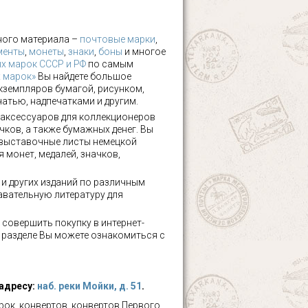
ного материала –
почтовые марки
,
менты
,
монеты
,
знаки
,
боны
и многое
х марок СССР и РФ
по самым
х марок»
Вы найдете большое
кземпляров бумагой, рисунком,
чатью, надпечатками и другим.
аксессуаров для коллекционеров
чков, а также бумажных денег. Вы
 выставочные листы немецкой
 монет, медалей, значков,
а и других изданий по различным
авательную литературу для
 совершить покупку в интернет-
м разделе Вы можете ознакомиться с
 адресу:
наб. реки Мойки, д. 51
.
ок, конвертов, конвертов Первого