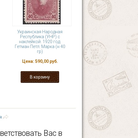
Украинская Народная
Республика (УНР) с
наклейкой. 1920 год.
Гетман Петл. Марка (н 40
гр)
Цена:
590,00 руб.
28
29
30
31
ющая ›
последняя »
я
ветствовать Вас в