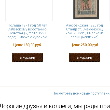
Польша 1971 год. 50 лет
Азербайджан 1920 год.
Силезскому восстанию.
Стандарт. Знаменосец,
Повстанцы, фото 1921
ном. 20 коп., 1 марка из
года; 1 марка с купоном
серии (наклейка)
Цена:
180,00 руб.
Цена:
250,00 руб.
« первая
‹ предыдущая
…
27
32
33
34
35
…
следу
Посмотреть все новые поступлени
Дорогие друзья и коллеги, мы рады при