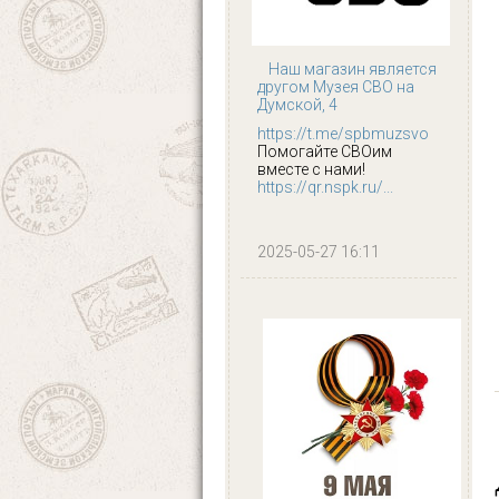
Наш магазин является
другом Музея СВО на
Думской, 4
https://t.me/spbmuzsvo
Помогайте СВОим
вместе с нами!
https://qr.nspk.ru/...
2025-05-27 16:11