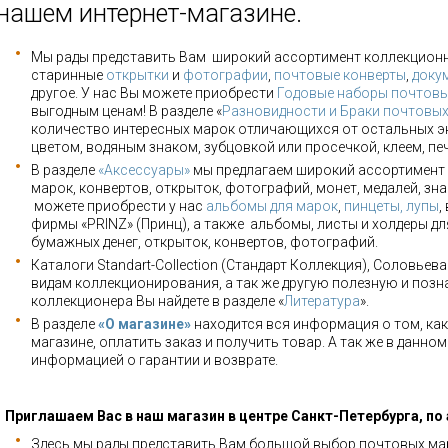
нашем интернет-магазине.
Мы рады представить Вам широкий ассортимент коллекцион
старинные
открытки
и
фотографии
,
почтовые конверты
,
доку
другое. У нас Вы можете приобрести
Годовые наборы почтовы
выгодным ценам! В разделе «
Разновидности и Браки почтовы
количество интересных марок отличающихся от остальных э
цветом, водяным знаком, зубцовкой или просечкой, клеем, пе
В разделе
«Аксессуары»
мы предлагаем широкий ассортимент 
марок, конвертов, открыток, фотографий, монет, медалей, зна
можете приобрести у нас
альбомы для марок
,
пинцеты, лупы
,
фирмы «PRINZ» (Принц), а также альбомы, листы и холдеры для
бумажных денег, открыток, конвертов, фотографий.
Каталоги Standart-Collection (Стандарт Коллекция), Соловьев
видам коллекционирования, а так же другую полезную и позн
коллекционера Вы найдете в разделе «
Литература
».
В разделе
«О магазине»
находится вся информация о том, как
магазине, оплатить заказ и получить товар. А так же в данно
информацией о гарантии и возврате.
Приглашаем Вас в наш магазин в центре Санкт-Петербурга, по
Здесь мы рады представить Вам большой выбор почтовых мар