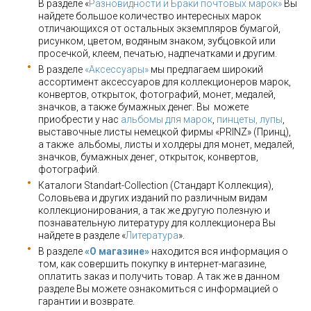
В разделе «
Разновидности и Браки почтовых марок»
Вы
найдете большое количество интересных марок
отличающихся от остальных экземпляров бумагой,
рисунком, цветом, водяным знаком, зубцовкой или
просечкой, клеем, печатью, надпечатками и другим.
В разделе
«Аксессуары»
мы предлагаем широкий
ассортимент аксессуаров для коллекционеров марок,
конвертов, открыток, фотографий, монет, медалей,
значков, а также бумажных денег. Вы можете
приобрести у нас
альбомы для марок
,
пинцеты, лупы
,
выставочные листы немецкой фирмы «PRINZ» (Принц),
а также альбомы, листы и холдеры для монет, медалей,
значков, бумажных денег, открыток, конвертов,
фотографий.
Каталоги Standart-Collection (Стандарт Коллекция),
Соловьева и других изданий по различным видам
коллекционирования, а так же другую полезную и
познавательную литературу для коллекционера Вы
найдете в разделе «
Литература
».
В разделе
«О магазине»
находится вся информация о
том, как совершить покупку в интернет-магазине,
оплатить заказ и получить товар. А так же в данном
разделе Вы можете ознакомиться с информацией о
гарантии и возврате.