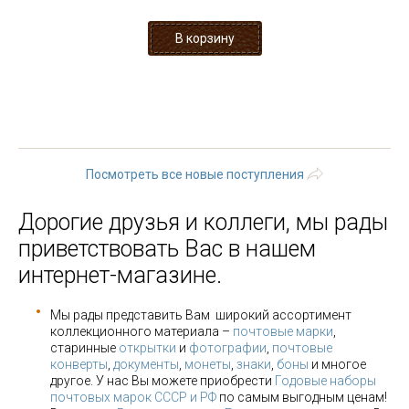
« первая
‹ предыдущая
1
2
3
4
5
6
7
8
9
…
следующая ›
последняя »
Посмотреть все новые поступления
Дорогие друзья и коллеги, мы рады
приветствовать Вас в нашем
интернет-магазине.
Мы рады представить Вам широкий ассортимент
коллекционного материала –
почтовые марки
,
старинные
открытки
и
фотографии
,
почтовые
конверты
,
документы
,
монеты
,
знаки
,
боны
и многое
другое. У нас Вы можете приобрести
Годовые наборы
почтовых марок СССР и РФ
по самым выгодным ценам!