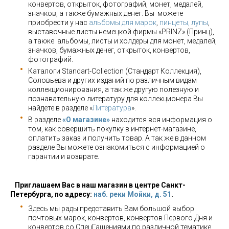
конвертов, открыток, фотографий, монет, медалей,
значков, а также бумажных денег. Вы можете
приобрести у нас
альбомы для марок
,
пинцеты, лупы
,
выставочные листы немецкой фирмы «PRINZ» (Принц),
а также альбомы, листы и холдеры для монет, медалей,
значков, бумажных денег, открыток, конвертов,
фотографий.
Каталоги Standart-Collection (Стандарт Коллекция),
Соловьева и других изданий по различным видам
коллекционирования, а так же другую полезную и
познавательную литературу для коллекционера Вы
найдете в разделе «
Литература
».
В разделе
«О магазине»
находится вся информация о
том, как совершить покупку в интернет-магазине,
оплатить заказ и получить товар. А так же в данном
разделе Вы можете ознакомиться с информацией о
гарантии и возврате.
Приглашаем Вас в наш магазин в центре Санкт-
Петербурга, по адресу:
наб. реки Мойки, д. 51
.
Здесь мы рады представить Вам большой выбор
почтовых марок, конвертов, конвертов Первого Дня и
конвертов со СпецГашениями по различной тематике,