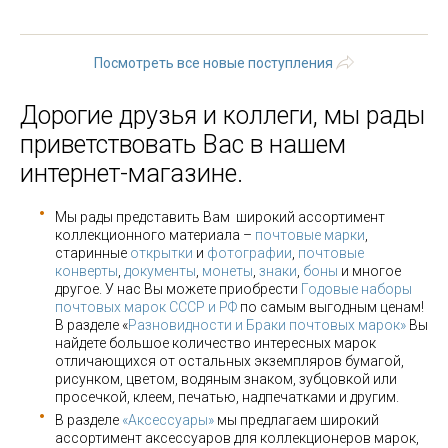
3
4
5
6
7
8
9
…
следующая ›
последняя »
Посмотреть все новые поступления
Дорогие друзья и коллеги, мы рады
приветствовать Вас в нашем
интернет-магазине.
Мы рады представить Вам широкий ассортимент
коллекционного материала –
почтовые марки
,
старинные
открытки
и
фотографии
,
почтовые
конверты
,
документы
,
монеты
,
знаки
,
боны
и многое
другое. У нас Вы можете приобрести
Годовые наборы
почтовых марок СССР и РФ
по самым выгодным ценам!
В разделе «
Разновидности и Браки почтовых марок»
Вы
найдете большое количество интересных марок
отличающихся от остальных экземпляров бумагой,
рисунком, цветом, водяным знаком, зубцовкой или
просечкой, клеем, печатью, надпечатками и другим.
В разделе
«Аксессуары»
мы предлагаем широкий
ассортимент аксессуаров для коллекционеров марок,