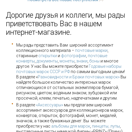
Дорогие друзья и коллеги, мы рады
приветствовать Вас в нашем
интернет-магазине.
Мы рады представить Вам широкий ассортимент
коллекционного материала –
почтовые марки
,
старинные
открытки
и
фотографии
,
почтовые
конверты
,
документы
,
монеты
,
знаки
,
боны
и многое
другое. У нас Вы можете приобрести
Годовые наборы
почтовых марок СССР и РФ
по самым выгодным ценам!
В разделе «
Разновидности и Браки почтовых марок»
Вы
найдете большое количество интересных марок
отличающихся от остальных экземпляров бумагой,
рисунком, цветом, водяным знаком, зубцовкой или
просечкой, клеем, печатью, надпечатками и другим.
В разделе
«Аксессуары»
мы предлагаем широкий
ассортимент аксессуаров для коллекционеров марок,
конвертов, открыток, фотографий, монет, медалей,
значков, а также бумажных денег. Вы можете
приобрести у нас
альбомы для марок
,
пинцеты, лупы
,
выставочные листы немецкой фирмы «PRINZ» (Принц),