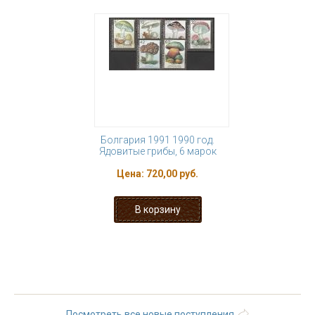
Болгария 1991 1990 год.
Ядовитые грибы, 6 марок
Цена:
720,00 руб.
« первая
‹ предыдущая
1
2
3
4
5
6
7
8
9
…
следующая ›
последняя »
Посмотреть все новые поступления