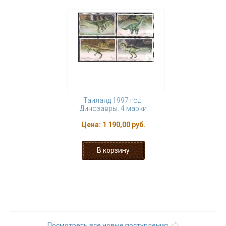
Таиланд 1997 год.
Динозавры. 4 марки
Цена:
1 190,00 руб.
« первая
‹ предыдущая
1
2
3
4
5
6
7
8
9
…
следующая ›
последняя »
Посмотреть все новые поступления