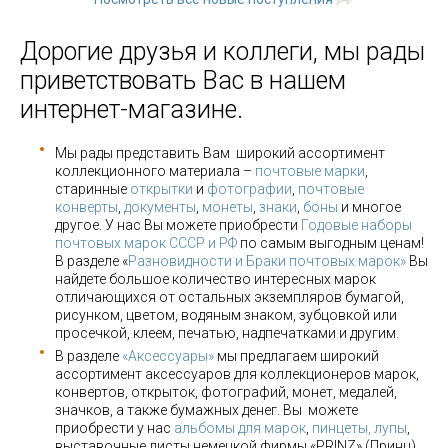
Дорогие друзья и коллеги, мы рады
приветствовать Вас в нашем
интернет-магазине.
Мы рады представить Вам широкий ассортимент
коллекционного материала –
почтовые марки
,
старинные
открытки
и
фотографии
,
почтовые
конверты
,
документы
,
монеты
,
знаки
,
боны
и многое
другое. У нас Вы можете приобрести
Годовые наборы
почтовых марок СССР и РФ
по самым выгодным ценам!
В разделе «
Разновидности и Браки почтовых марок»
Вы
найдете большое количество интересных марок
отличающихся от остальных экземпляров бумагой,
рисунком, цветом, водяным знаком, зубцовкой или
просечкой, клеем, печатью, надпечатками и другим.
В разделе
«Аксессуары»
мы предлагаем широкий
ассортимент аксессуаров для коллекционеров марок,
конвертов, открыток, фотографий, монет, медалей,
значков, а также бумажных денег. Вы можете
приобрести у нас
альбомы для марок
,
пинцеты, лупы
,
выставочные листы немецкой фирмы «PRINZ» (Принц),