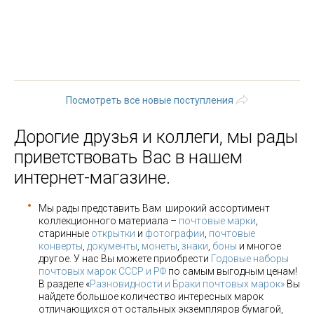
« первая
‹ предыдущая
…
26
27
28
29
30
31
32
33
34
…
следующая ›
последняя »
Посмотреть все новые поступления
Дорогие друзья и коллеги, мы рады
приветствовать Вас в нашем
интернет-магазине.
Мы рады представить Вам широкий ассортимент
коллекционного материала –
почтовые марки
,
старинные
открытки
и
фотографии
,
почтовые
конверты
,
документы
,
монеты
,
знаки
,
боны
и многое
другое. У нас Вы можете приобрести
Годовые наборы
почтовых марок СССР и РФ
по самым выгодным ценам!
В разделе «
Разновидности и Браки почтовых марок»
Вы
найдете большое количество интересных марок
отличающихся от остальных экземпляров бумагой,