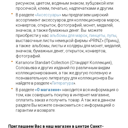
рисунком, цветом, водяным знаком, зубцовкой или
просечкой, клеем, печатью, надпечатками и другим.
В разделе
«Аксессуары»
мы предлагаем широкий
ассортимент аксессуаров для коллекционеров марок,
конвертов, открыток, фотографий, монет, медалей,
значков, а также бумажных денег. Вы можете
приобрести у нас
альбомы для марок
,
пинцеты, лупы
,
выставочные листы немецкой фирмы «PRINZ» (Принц),
а также альбомы, листы и холдеры для монет, медалей,
значков, бумажных денег, открыток, конвертов,
фотографий.
Каталоги Standart-Collection (Стандарт Коллекция),
Соловьева и других изданий по различным видам
коллекционирования, а так же другую полезную и
познавательную литературу для коллекционера Вы
найдете в разделе «
Литература
».
В разделе
«О магазине»
находится вся информация о
том, как совершить покупку в интернет-магазине,
оплатить заказ и получить товар. А так же в данном
разделе Вы можете ознакомиться с информацией о
гарантии и возврате.
Приглашаем Вас в наш магазин в центре Санкт-