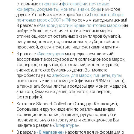
старинные
открытки
и
фотографии
,
почтовые
конверты
,
документы
,
монеты
,
знаки
,
боны
и многое
другое. У нас Вы можете приобрести
Годовые наборы
почтовых марок СССР и РФ
по самым выгодным ценам!
В разделе «
Разновидности и Браки почтовых марок»
Вы
найдете большое количество интересных марок
отличающихся от остальных экземпляров бумагой,
рисунком, цветом, водяным знаком, зубцовкой или
просечкой, клеем, печатью, надпечатками и другим.
В разделе
«Аксессуары»
мы предлагаем широкий
ассортимент аксессуаров для коллекционеров марок,
конвертов, открыток, фотографий, монет, медалей,
значков, а также бумажных денег. Вы можете
приобрести у нас
альбомы для марок
,
пинцеты, лупы
,
выставочные листы немецкой фирмы «PRINZ» (Принц),
а также альбомы, листы и холдеры для монет, медалей,
значков, бумажных денег, открыток, конвертов,
фотографий.
Каталоги Standart-Collection (Стандарт Коллекция),
Соловьева и других изданий по различным видам
коллекционирования, а так же другую полезную и
познавательную литературу для коллекционера Вы
найдете в разделе «
Литература
».
В разделе
«О магазине»
находится вся информация о