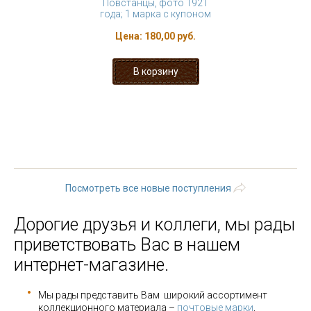
Повстанцы, фото 1921
года; 1 марка с купоном
Цена:
180,00 руб.
« первая
‹ предыдущая
…
26
27
28
29
30
31
32
33
34
…
следующая ›
последняя »
Посмотреть все новые поступления
Дорогие друзья и коллеги, мы рады
приветствовать Вас в нашем
интернет-магазине.
Мы рады представить Вам широкий ассортимент
коллекционного материала –
почтовые марки
,