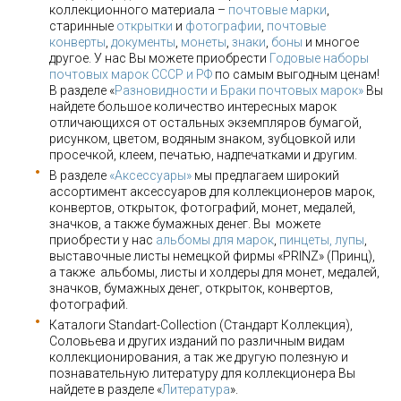
коллекционного материала –
почтовые марки
,
старинные
открытки
и
фотографии
,
почтовые
конверты
,
документы
,
монеты
,
знаки
,
боны
и многое
другое. У нас Вы можете приобрести
Годовые наборы
почтовых марок СССР и РФ
по самым выгодным ценам!
В разделе «
Разновидности и Браки почтовых марок»
Вы
найдете большое количество интересных марок
отличающихся от остальных экземпляров бумагой,
рисунком, цветом, водяным знаком, зубцовкой или
просечкой, клеем, печатью, надпечатками и другим.
В разделе
«Аксессуары»
мы предлагаем широкий
ассортимент аксессуаров для коллекционеров марок,
конвертов, открыток, фотографий, монет, медалей,
значков, а также бумажных денег. Вы можете
приобрести у нас
альбомы для марок
,
пинцеты, лупы
,
выставочные листы немецкой фирмы «PRINZ» (Принц),
а также альбомы, листы и холдеры для монет, медалей,
значков, бумажных денег, открыток, конвертов,
фотографий.
Каталоги Standart-Collection (Стандарт Коллекция),
Соловьева и других изданий по различным видам
коллекционирования, а так же другую полезную и
познавательную литературу для коллекционера Вы
найдете в разделе «
Литература
».