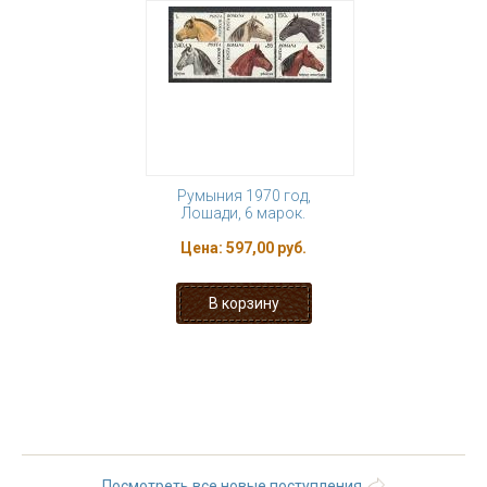
Румыния 1970 год,
Лошади, 6 марок.
Цена:
597,00 руб.
« первая
‹ предыдущая
…
25
26
27
28
29
30
31
32
33
…
следующая ›
последняя »
Посмотреть все новые поступления