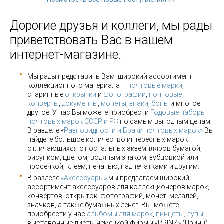
Дорогие друзья и коллеги, мы рады
приветствовать Вас в нашем
интернет-магазине.
Мы рады представить Вам широкий ассортимент
коллекционного материала –
почтовые марки
,
старинные
открытки
и
фотографии
,
почтовые
конверты
,
документы
,
монеты
,
знаки
,
боны
и многое
другое. У нас Вы можете приобрести
Годовые наборы
почтовых марок СССР и РФ
по самым выгодным ценам!
В разделе «
Разновидности и Браки почтовых марок»
Вы
найдете большое количество интересных марок
отличающихся от остальных экземпляров бумагой,
рисунком, цветом, водяным знаком, зубцовкой или
просечкой, клеем, печатью, надпечатками и другим.
В разделе
«Аксессуары»
мы предлагаем широкий
ассортимент аксессуаров для коллекционеров марок,
конвертов, открыток, фотографий, монет, медалей,
значков, а также бумажных денег. Вы можете
приобрести у нас
альбомы для марок
,
пинцеты, лупы
,
выставочные листы немецкой фирмы «PRINZ» (Принц),