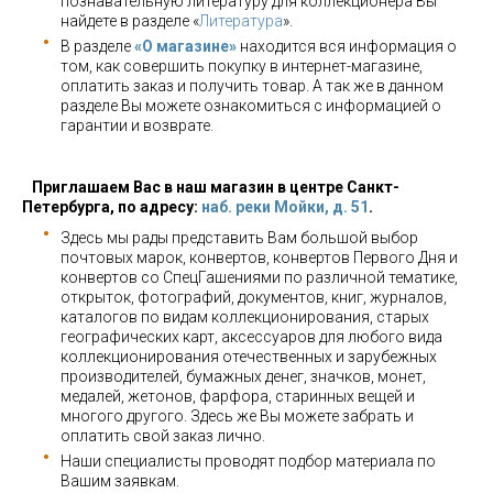
познавательную литературу для коллекционера Вы
найдете в разделе «
Литература
».
В разделе
«О магазине»
находится вся информация о
том, как совершить покупку в интернет-магазине,
оплатить заказ и получить товар. А так же в данном
разделе Вы можете ознакомиться с информацией о
гарантии и возврате.
Приглашаем Вас в наш магазин в центре Санкт-
Петербурга, по адресу:
наб. реки Мойки, д. 51
.
Здесь мы рады представить Вам большой выбор
почтовых марок, конвертов, конвертов Первого Дня и
конвертов со СпецГашениями по различной тематике,
открыток, фотографий, документов, книг, журналов,
каталогов по видам коллекционирования, старых
географических карт, аксессуаров для любого вида
коллекционирования отечественных и зарубежных
производителей, бумажных денег, значков, монет,
медалей, жетонов, фарфора, старинных вещей и
многого другого. Здесь же Вы можете забрать и
оплатить свой заказ лично.
Наши специалисты проводят подбор материала по
Вашим заявкам.