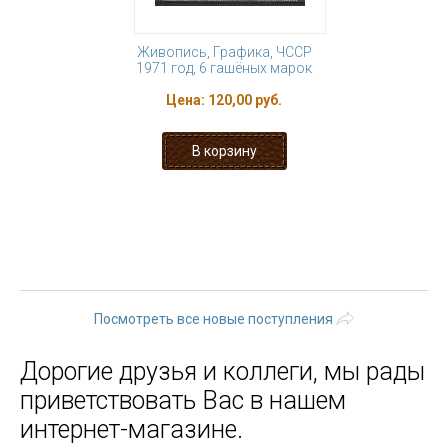
Живопись, Графика, ЧССР
1971 год, 6 гашёных марок
Цена:
120,00 руб.
« первая
‹ предыдущая
…
25
26
27
28
29
30
31
32
33
…
следующая ›
последняя »
Посмотреть все новые поступления
Дорогие друзья и коллеги, мы рады
приветствовать Вас в нашем
интернет-магазине.