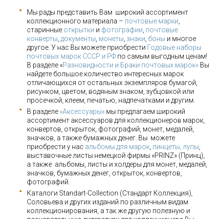
Мы рады представить Вам широкий ассортимент
коллекционного материала –
почтовые марки
,
старинные
открытки
и
фотографии
,
почтовые
конверты
,
документы
,
монеты
,
знаки
,
боны
и многое
другое. У нас Вы можете приобрести
Годовые наборы
почтовых марок СССР и РФ
по самым выгодным ценам!
В разделе «
Разновидности и Браки почтовых марок»
Вы
найдете большое количество интересных марок
отличающихся от остальных экземпляров бумагой,
рисунком, цветом, водяным знаком, зубцовкой или
просечкой, клеем, печатью, надпечатками и другим.
В разделе
«Аксессуары»
мы предлагаем широкий
ассортимент аксессуаров для коллекционеров марок,
конвертов, открыток, фотографий, монет, медалей,
значков, а также бумажных денег. Вы можете
приобрести у нас
альбомы для марок
,
пинцеты, лупы
,
выставочные листы немецкой фирмы «PRINZ» (Принц),
а также альбомы, листы и холдеры для монет, медалей,
значков, бумажных денег, открыток, конвертов,
фотографий.
Каталоги Standart-Collection (Стандарт Коллекция),
Соловьева и других изданий по различным видам
коллекционирования, а так же другую полезную и