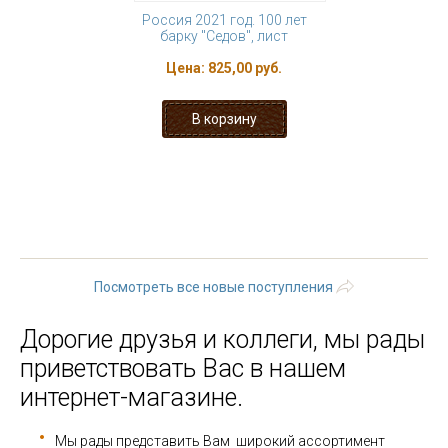
Россия 2021 год. 100 лет
барку "Седов", лист
Цена:
825,00 руб.
« первая
‹ предыдущая
…
24
25
26
27
28
29
30
31
32
…
следующая ›
последняя »
Посмотреть все новые поступления
Дорогие друзья и коллеги, мы рады
приветствовать Вас в нашем
интернет-магазине.
Мы рады представить Вам широкий ассортимент