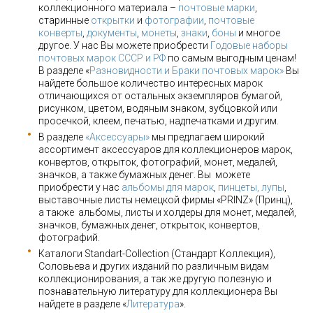
коллекционного материала –
почтовые марки
,
старинные
открытки
и
фотографии
,
почтовые
конверты
,
документы
,
монеты
,
знаки
,
боны
и многое
другое. У нас Вы можете приобрести
Годовые наборы
почтовых марок СССР и РФ
по самым выгодным ценам!
В разделе «
Разновидности и Браки почтовых марок»
Вы
найдете большое количество интересных марок
отличающихся от остальных экземпляров бумагой,
рисунком, цветом, водяным знаком, зубцовкой или
просечкой, клеем, печатью, надпечатками и другим.
В разделе
«Аксессуары»
мы предлагаем широкий
ассортимент аксессуаров для коллекционеров марок,
конвертов, открыток, фотографий, монет, медалей,
значков, а также бумажных денег. Вы можете
приобрести у нас
альбомы для марок
,
пинцеты, лупы
,
выставочные листы немецкой фирмы «PRINZ» (Принц),
а также альбомы, листы и холдеры для монет, медалей,
значков, бумажных денег, открыток, конвертов,
фотографий.
Каталоги Standart-Collection (Стандарт Коллекция),
Соловьева и других изданий по различным видам
коллекционирования, а так же другую полезную и
познавательную литературу для коллекционера Вы
найдете в разделе «
Литература
».