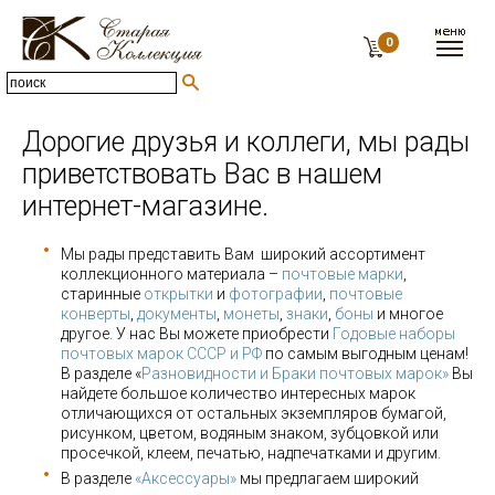
0
Дорогие друзья и коллеги, мы рады
приветствовать Вас в нашем
интернет-магазине.
Мы рады представить Вам широкий ассортимент
коллекционного материала –
почтовые марки
,
старинные
открытки
и
фотографии
,
почтовые
конверты
,
документы
,
монеты
,
знаки
,
боны
и многое
другое. У нас Вы можете приобрести
Годовые наборы
почтовых марок СССР и РФ
по самым выгодным ценам!
В разделе «
Разновидности и Браки почтовых марок»
Вы
найдете большое количество интересных марок
отличающихся от остальных экземпляров бумагой,
рисунком, цветом, водяным знаком, зубцовкой или
просечкой, клеем, печатью, надпечатками и другим.
В разделе
«Аксессуары»
мы предлагаем широкий