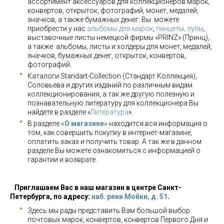
ассортимент аксессуаров для коллекционеров марок,
конвертов, открыток, фотографий, монет, медалей,
значков, а также бумажных денег. Вы можете
приобрести у нас
альбомы для марок
,
пинцеты, лупы
,
выставочные листы немецкой фирмы «PRINZ» (Принц),
а также альбомы, листы и холдеры для монет, медалей,
значков, бумажных денег, открыток, конвертов,
фотографий.
Каталоги Standart-Collection (Стандарт Коллекция),
Соловьева и других изданий по различным видам
коллекционирования, а так же другую полезную и
познавательную литературу для коллекционера Вы
найдете в разделе «
Литература
».
В разделе
«О магазине»
находится вся информация о
том, как совершить покупку в интернет-магазине,
оплатить заказ и получить товар. А так же в данном
разделе Вы можете ознакомиться с информацией о
гарантии и возврате.
Приглашаем Вас в наш магазин в центре Санкт-
Петербурга, по адресу:
наб. реки Мойки, д. 51
.
Здесь мы рады представить Вам большой выбор
почтовых марок, конвертов, конвертов Первого Дня и