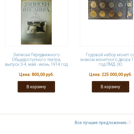
Записки Передвижного
Годовой набор монет с
Общедоступного театра,
знаком монетного двора 
выпуск 3-4, май - июнь 1914 год
год ЛМД. (Ю
Цена:
800,00 руб.
Цена:
225 000,00 руб.
« первая
‹ предыдущая
…
19
24
25
26
Все лучшие предложения