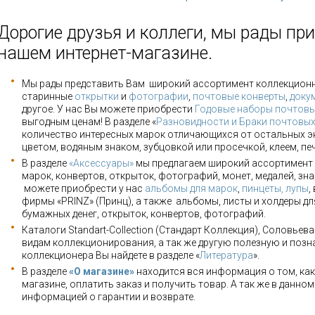
Дорогие друзья и коллеги, мы рады при
нашем интернет-магазине.
Мы рады представить Вам широкий ассортимент коллекцион
старинные
открытки
и
фотографии
,
почтовые конверты
,
доку
другое. У нас Вы можете приобрести
Годовые наборы почтовы
выгодным ценам! В разделе «
Разновидности и Браки почтовы
количество интересных марок отличающихся от остальных э
цветом, водяным знаком, зубцовкой или просечкой, клеем, пе
В разделе
«Аксессуары»
мы предлагаем широкий ассортимент 
марок, конвертов, открыток, фотографий, монет, медалей, зна
можете приобрести у нас
альбомы для марок
,
пинцеты, лупы
,
фирмы «PRINZ» (Принц), а также альбомы, листы и холдеры для
бумажных денег, открыток, конвертов, фотографий.
Каталоги Standart-Collection (Стандарт Коллекция), Соловьев
видам коллекционирования, а так же другую полезную и позн
коллекционера Вы найдете в разделе «
Литература
».
В разделе
«О магазине»
находится вся информация о том, как
магазине, оплатить заказ и получить товар. А так же в данно
информацией о гарантии и возврате.