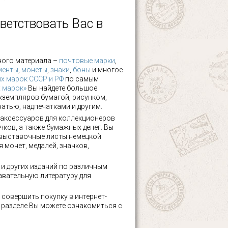
ветствовать Вас в
ного материала –
почтовые марки
,
менты
,
монеты
,
знаки
,
боны
и многое
х марок СССР и РФ
по самым
х марок»
Вы найдете большое
кземпляров бумагой, рисунком,
чатью, надпечатками и другим.
аксессуаров для коллекционеров
чков, а также бумажных денег. Вы
 выставочные листы немецкой
 монет, медалей, значков,
а и других изданий по различным
авательную литературу для
 совершить покупку в интернет-
м разделе Вы можете ознакомиться с