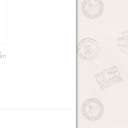
о
1971
20
21
22
23
27