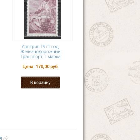
Австрия 1971 год,
Железнодорожный
Транспорт, 1 марка
Цена:
170,00 руб.
24
25
26
27
ющая ›
последняя »
я