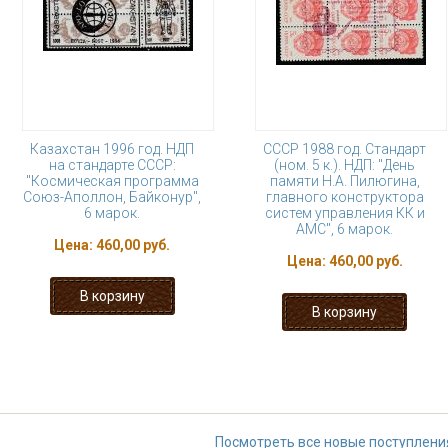
Казахстан 1996 год. НДП
СССР 1988 год. Стандарт
на стандарте СССР:
(ном. 5 к.). НДП: "День
"Космическая программа
памяти Н.А. Пилюгина,
Союз-Аполлон, Байконур",
главного конструктора
6 марок.
систем управления КК и
АМС", 6 марок.
Цена:
460,00 руб.
Цена:
460,00 руб.
« первая
‹ предыдущая
…
23
28
29
30
31
…
следу
Посмотреть все новые поступлени