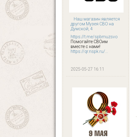
Наш магазин является
другом Музея СВО на
Думской, 4
https://t.me/spbmuzsvo
Помогайте СВОим
вместе с нами!
https://qr.nspk.ru/...
2025-05-27 16:11