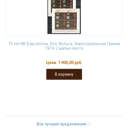
75 лет ФК Барселона, Зол. Фольга, Экваториальная Гвинея
1974, 2 малых листа
Цена:
1 900,00 руб.
« первая
‹ предыдущая
…
19
20
21
22
23
24
25
26
27
Все лучшие предложения