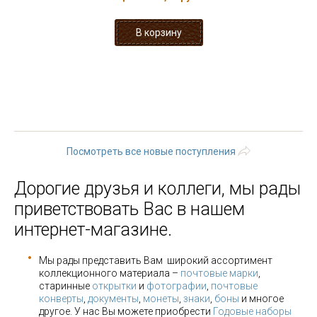
« первая
‹ предыдущая
…
23
24
25
26
27
28
29
30
31
…
следующая ›
последняя »
Посмотреть все новые поступления
Дорогие друзья и коллеги, мы рады
приветствовать Вас в нашем
интернет-магазине.
Мы рады представить Вам широкий ассортимент
коллекционного материала –
почтовые марки
,
старинные
открытки
и
фотографии
,
почтовые
конверты
,
документы
,
монеты
,
знаки
,
боны
и многое
другое. У нас Вы можете приобрести
Годовые наборы