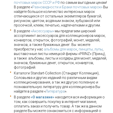
почтовых марок СССР и РФ
по самым выгодным ценам!
В разделе «
Разновидности и Браки почтовых марок»
Вы
найдете большое количество интересных марок
отличающихся от остальных экземпляров бумагой,
рисунком, цветом, водяным знаком, зубцовкой или
просечкой, клеем, печатью, надпечатками и другим.
В разделе
«Аксессуары»
мы предлагаем широкий
ассортимент аксессуаров для коллекционеров марок,
конвертов, открыток, фотографий, монет, медалей,
значков, а также бумажных денег. Вы можете
приобрести у нас
альбомы для марок
,
пинцеты, лупы
,
выставочные листы немецкой фирмы «PRINZ» (Принц),
а также альбомы, листы и холдеры для монет, медалей,
значков, бумажных денег, открыток, конвертов,
фотографий.
Каталоги Standart-Collection (Стандарт Коллекция),
Соловьева и других изданий по различным видам
коллекционирования, а так же другую полезную и
познавательную литературу для коллекционера Вы
найдете в разделе «
Литература
».
В разделе
«О магазине»
находится вся информация о
том, как совершить покупку в интернет-магазине,
оплатить заказ и получить товар. А так же в данном
разделе Вы можете ознакомиться с информацией о