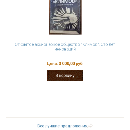
Открытое акционерное общество "Климов". Сто лет
инноваций
Цена:
3 000,00 руб.
« первая
‹ предыдущая
…
19
20
21
22
23
24
25
26
27
Все лучшие предложения