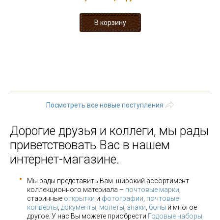
« первая
‹ предыдущая
…
23
24
25
26
27
28
29
30
31
…
следующая ›
последняя »
Посмотреть все новые поступления
Дорогие друзья и коллеги, мы рады
приветствовать Вас в нашем
интернет-магазине.
Мы рады представить Вам широкий ассортимент
коллекционного материала –
почтовые марки
,
старинные
открытки
и
фотографии
,
почтовые
конверты
,
документы
,
монеты
,
знаки
,
боны
и многое
другое. У нас Вы можете приобрести
Годовые наборы