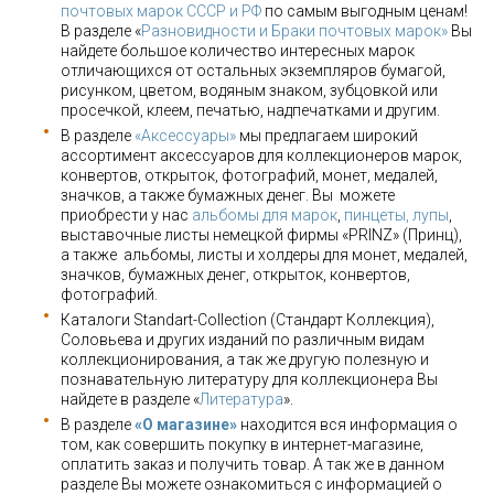
почтовых марок СССР и РФ
по самым выгодным ценам!
В разделе «
Разновидности и Браки почтовых марок»
Вы
найдете большое количество интересных марок
отличающихся от остальных экземпляров бумагой,
рисунком, цветом, водяным знаком, зубцовкой или
просечкой, клеем, печатью, надпечатками и другим.
В разделе
«Аксессуары»
мы предлагаем широкий
ассортимент аксессуаров для коллекционеров марок,
конвертов, открыток, фотографий, монет, медалей,
значков, а также бумажных денег. Вы можете
приобрести у нас
альбомы для марок
,
пинцеты, лупы
,
выставочные листы немецкой фирмы «PRINZ» (Принц),
а также альбомы, листы и холдеры для монет, медалей,
значков, бумажных денег, открыток, конвертов,
фотографий.
Каталоги Standart-Collection (Стандарт Коллекция),
Соловьева и других изданий по различным видам
коллекционирования, а так же другую полезную и
познавательную литературу для коллекционера Вы
найдете в разделе «
Литература
».
В разделе
«О магазине»
находится вся информация о
том, как совершить покупку в интернет-магазине,
оплатить заказ и получить товар. А так же в данном
разделе Вы можете ознакомиться с информацией о