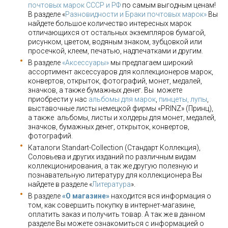
почтовых марок СССР и РФ
по самым выгодным ценам!
В разделе «
Разновидности и Браки почтовых марок»
Вы
найдете большое количество интересных марок
отличающихся от остальных экземпляров бумагой,
рисунком, цветом, водяным знаком, зубцовкой или
просечкой, клеем, печатью, надпечатками и другим.
В разделе
«Аксессуары»
мы предлагаем широкий
ассортимент аксессуаров для коллекционеров марок,
конвертов, открыток, фотографий, монет, медалей,
значков, а также бумажных денег. Вы можете
приобрести у нас
альбомы для марок
,
пинцеты, лупы
,
выставочные листы немецкой фирмы «PRINZ» (Принц),
а также альбомы, листы и холдеры для монет, медалей,
значков, бумажных денег, открыток, конвертов,
фотографий.
Каталоги Standart-Collection (Стандарт Коллекция),
Соловьева и других изданий по различным видам
коллекционирования, а так же другую полезную и
познавательную литературу для коллекционера Вы
найдете в разделе «
Литература
».
В разделе
«О магазине»
находится вся информация о
том, как совершить покупку в интернет-магазине,
оплатить заказ и получить товар. А так же в данном
разделе Вы можете ознакомиться с информацией о