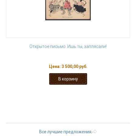
Открытое письмо. Ишь ты, заплясали!
Цена:
3 500,00 руб.
« первая
‹ предыдущая
…
19
20
21
22
23
24
25
26
27
Все лучшие предложения