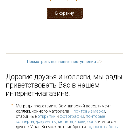
« первая
‹ предыдущая
…
23
24
25
26
27
28
29
30
31
…
следующая ›
последняя »
Посмотреть все новые поступления
Дорогие друзья и коллеги, мы рады
приветствовать Вас в нашем
интернет-магазине.
Мы рады представить Вам широкий ассортимент
коллекционного материала –
почтовые марки
,
старинные
открытки
и
фотографии
,
почтовые
конверты
,
документы
,
монеты
,
знаки
,
боны
и многое
другое. У нас Вы можете приобрести
Годовые наборы