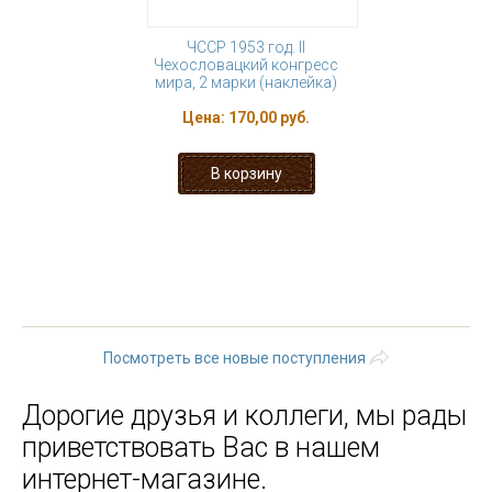
ЧССР 1953 год. II
Чехословацкий конгресс
мира, 2 марки (наклейка)
Цена:
170,00 руб.
« первая
‹ предыдущая
…
23
24
25
26
27
28
29
30
31
…
следующая ›
последняя »
Посмотреть все новые поступления
Дорогие друзья и коллеги, мы рады
приветствовать Вас в нашем
интернет-магазине.