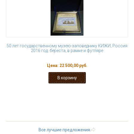
50 лет государственному музею-заповеднику КИЖИ, Россия
2016 год. береста, в рамке и футляре
Цена:
22 500,00 руб.
« первая
‹ предыдущая
…
19
20
21
22
23
24
25
26
27
Все лучшие предложения