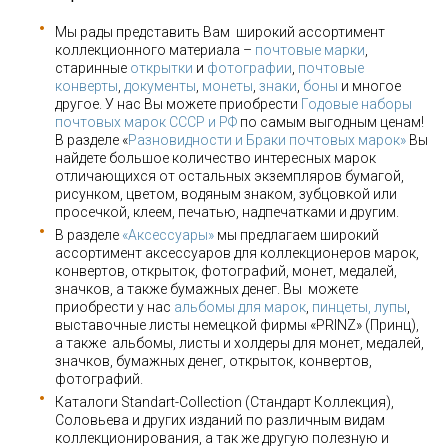
Мы рады представить Вам широкий ассортимент
коллекционного материала –
почтовые марки
,
старинные
открытки
и
фотографии
,
почтовые
конверты
,
документы
,
монеты
,
знаки
,
боны
и многое
другое. У нас Вы можете приобрести
Годовые наборы
почтовых марок СССР и РФ
по самым выгодным ценам!
В разделе «
Разновидности и Браки почтовых марок»
Вы
найдете большое количество интересных марок
отличающихся от остальных экземпляров бумагой,
рисунком, цветом, водяным знаком, зубцовкой или
просечкой, клеем, печатью, надпечатками и другим.
В разделе
«Аксессуары»
мы предлагаем широкий
ассортимент аксессуаров для коллекционеров марок,
конвертов, открыток, фотографий, монет, медалей,
значков, а также бумажных денег. Вы можете
приобрести у нас
альбомы для марок
,
пинцеты, лупы
,
выставочные листы немецкой фирмы «PRINZ» (Принц),
а также альбомы, листы и холдеры для монет, медалей,
значков, бумажных денег, открыток, конвертов,
фотографий.
Каталоги Standart-Collection (Стандарт Коллекция),
Соловьева и других изданий по различным видам
коллекционирования, а так же другую полезную и