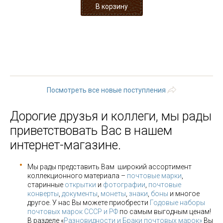
« первая
‹ предыдущая
…
21
22
23
24
25
26
27
28
29
…
следующая ›
последняя »
Посмотреть все новые поступления
Дорогие друзья и коллеги, мы рады
приветствовать Вас в нашем
интернет-магазине.
Мы рады представить Вам широкий ассортимент
коллекционного материала –
почтовые марки
,
старинные
открытки
и
фотографии
,
почтовые
конверты
,
документы
,
монеты
,
знаки
,
боны
и многое
другое. У нас Вы можете приобрести
Годовые наборы
почтовых марок СССР и РФ
по самым выгодным ценам!
В разделе «
Разновидности и Браки почтовых марок»
Вы