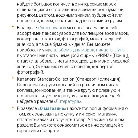
найдете большое количество интересных марок
отличающихся от остальных экземпляров бумагой,
рисунком, цветом, водяным знаком, зубцовкой или
просечкой, клеем, печатью, надпечатками и другим.
В разделе
«Аксессуары»
мы предлагаем широкий
ассортимент аксессуаров для коллекционеров марок,
конвертов, открыток, фотографий, монет, медалей,
значков, а также бумажных денег. Вы можете
приобрести у нас
альбомы для марок
,
пинцеты, лупы
,
выставочные листы немецкой фирмы «PRINZ» (Принц),
а также альбомы, листы и холдеры для монет, медалей,
значков, бумажных денег, открыток, конвертов,
фотографий.
Каталоги Standart-Collection (Стандарт Коллекция),
Соловьева и других изданий по различным видам
коллекционирования, а так же другую полезную и
познавательную литературу для коллекционера Вы
найдете в разделе «
Литература
».
В разделе
«О магазине»
находится вся информация о
том, как совершить покупку в интернет-магазине,
оплатить заказ и получить товар. А так же в данном
разделе Вы можете ознакомиться с информацией о
гарантии и возврате.