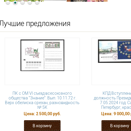
Лучшие предложения
ПК с ОМ VI съезд всесоюзного
КПД Вступлени
общества "Знание". Вып. 10.11.72 г.
должность Президе
Верх обелиска срезан, разновидность
7.05.2024 год. С
№ 5К
Петербург, кра
Цена:
2 500,00 руб.
Цена:
9 000,00 