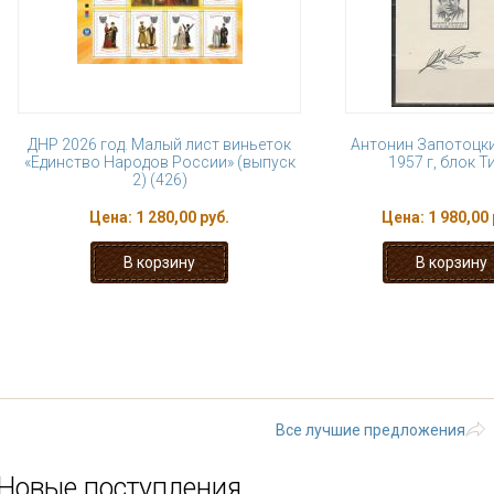
ДНР 2026 год. Малый лист виньеток
Антонин Запотоцки
«Единство Народов России» (выпуск
1957 г, блок Ти
2) (426)
Цена:
1 280,00 руб.
Цена:
1 980,00 
« первая
‹ предыдущая
…
19
24
25
26
27
следующа
Все лучшие предложения
Новые поступления