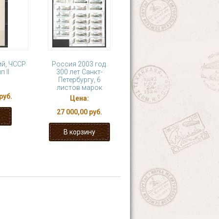
й, ЧССР
Россия 2003 год.
п II
300 лет Санкт-
Петербургу, 6
листов марок
руб.
Цена:
27 000,00 руб.
20
21
22
23
я ›
последняя »