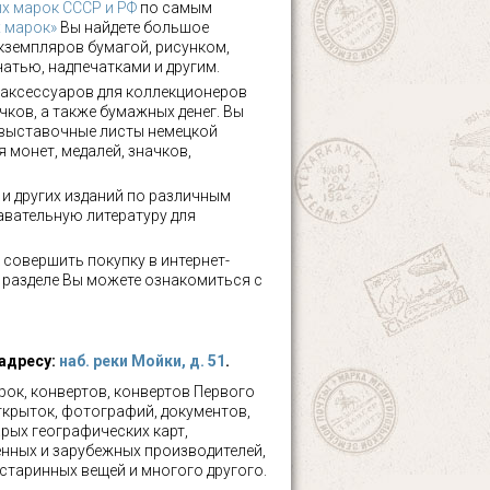
х марок СССР и РФ
по самым
х марок»
Вы найдете большое
кземпляров бумагой, рисунком,
чатью, надпечатками и другим.
аксессуаров для коллекционеров
чков, а также бумажных денег. Вы
 выставочные листы немецкой
 монет, медалей, значков,
а и других изданий по различным
авательную литературу для
 совершить покупку в интернет-
м разделе Вы можете ознакомиться с
 адресу:
наб. реки Мойки, д. 51
.
ок, конвертов, конвертов Первого
ткрыток, фотографий, документов,
рых географических карт,
нных и зарубежных производителей,
 старинных вещей и многого другого.