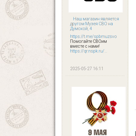
Наш магазин является
другом Музея СВО на
Думской, 4
https://t.me/spbmuzsvo
Помогайте СВОим
вместе с нами!
https://qr.nspk.ru/...
2025-05-27 16:11