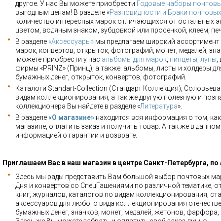
другое. У нас Вы можете приобрести
Годовые наборы почтовы
выгодным ценам! В разделе «
Разновидности и Браки почтовы
количество интересных марок отличающихся от остальных э
цветом, водяным знаком, зубцовкой или просечкой, клеем, пе
В разделе
«Аксессуары»
мы предлагаем широкий ассортимент 
марок, конвертов, открыток, фотографий, монет, медалей, зна
можете приобрести у нас
альбомы для марок
,
пинцеты, лупы
,
фирмы «PRINZ» (Принц), а также альбомы, листы и холдеры для
бумажных денег, открыток, конвертов, фотографий.
Каталоги Standart-Collection (Стандарт Коллекция), Соловьев
видам коллекционирования, а так же другую полезную и позн
коллекционера Вы найдете в разделе «
Литература
».
В разделе
«О магазине»
находится вся информация о том, как
магазине, оплатить заказ и получить товар. А так же в данно
информацией о гарантии и возврате.
Приглашаем Вас в наш магазин в центре Санкт-Петербурга, по
Здесь мы рады представить Вам большой выбор почтовых мар
Дня и конвертов со СпецГашениями по различной тематике, о
книг, журналов, каталогов по видам коллекционирования, ста
аксессуаров для любого вида коллекционирования отечестве
бумажных денег, значков, монет, медалей, жетонов, фарфора,