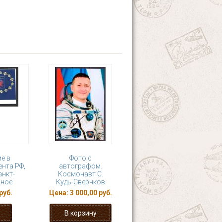
е в
Фото с
нта РФ,
автографом.
анкт-
Космонавт С.
сное
Кудь-Сверчков
руб.
Цена:
3 000,00 руб.