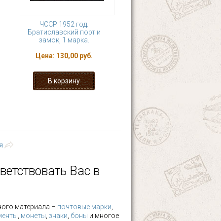
ЧССР 1952 год.
Братиславский порт и
замок, 1 марка.
Цена:
130,00 руб.
23
24
25
26
ющая ›
последняя »
я
ветствовать Вас в
ного материала –
почтовые марки
,
менты
,
монеты
,
знаки
,
боны
и многое