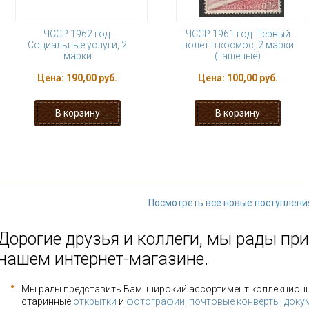
ЧССР 1962 год.
ЧССР 1961 год. Первый
Социальные услуги, 2
полёт в космос, 2 марки
марки
(гашёные)
Цена:
190,00 руб.
Цена:
100,00 руб.
« первая
‹ предыдущая
…
22
27
28
29
30
…
следу
Посмотреть все новые поступлени
Дорогие друзья и коллеги, мы рады при
нашем интернет-магазине.
Мы рады представить Вам широкий ассортимент коллекцион
старинные
открытки
и
фотографии
,
почтовые конверты
,
доку