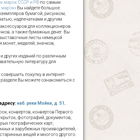
х марок СССР и РФ
по самым
х марок»
Вы найдете большое
кземпляров бумагой, рисунком,
чатью, надпечатками и другим.
аксессуаров для коллекционеров
чков, а также бумажных денег. Вы
 выставочные листы немецкой
 монет, медалей, значков,
а и других изданий по различным
авательную литературу для
 совершить покупку в интернет-
м разделе Вы можете ознакомиться с
 адресу:
наб. реки Мойки, д. 51
.
ок, конвертов, конвертов Первого
ткрыток, фотографий, документов,
рых географических карт,
нных и зарубежных производителей,
 старинных вещей и многого другого.