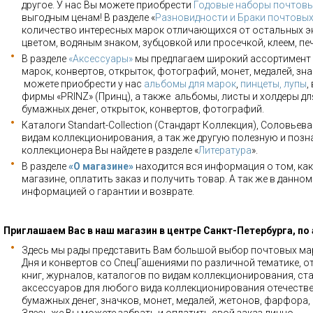
другое. У нас Вы можете приобрести
Годовые наборы почтовы
выгодным ценам! В разделе «
Разновидности и Браки почтовы
количество интересных марок отличающихся от остальных э
цветом, водяным знаком, зубцовкой или просечкой, клеем, пе
В разделе
«Аксессуары»
мы предлагаем широкий ассортимент 
марок, конвертов, открыток, фотографий, монет, медалей, зна
можете приобрести у нас
альбомы для марок
,
пинцеты, лупы
,
фирмы «PRINZ» (Принц), а также альбомы, листы и холдеры для
бумажных денег, открыток, конвертов, фотографий.
Каталоги Standart-Collection (Стандарт Коллекция), Соловьев
видам коллекционирования, а так же другую полезную и позн
коллекционера Вы найдете в разделе «
Литература
».
В разделе
«О магазине»
находится вся информация о том, как
магазине, оплатить заказ и получить товар. А так же в данно
информацией о гарантии и возврате.
Приглашаем Вас в наш магазин в центре Санкт-Петербурга, по
Здесь мы рады представить Вам большой выбор почтовых мар
Дня и конвертов со СпецГашениями по различной тематике, о
книг, журналов, каталогов по видам коллекционирования, ста
аксессуаров для любого вида коллекционирования отечестве
бумажных денег, значков, монет, медалей, жетонов, фарфора,