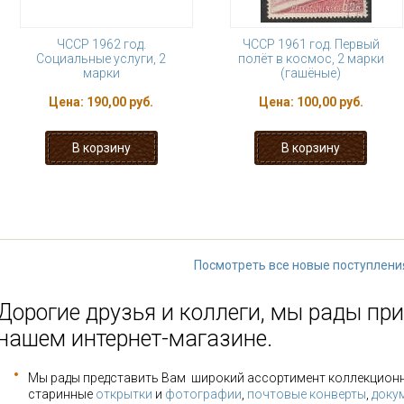
ЧССР 1962 год.
ЧССР 1961 год. Первый
Социальные услуги, 2
полёт в космос, 2 марки
марки
(гашёные)
Цена:
190,00 руб.
Цена:
100,00 руб.
« первая
‹ предыдущая
…
22
27
28
29
30
…
следу
Посмотреть все новые поступлени
Дорогие друзья и коллеги, мы рады при
нашем интернет-магазине.
Мы рады представить Вам широкий ассортимент коллекцион
старинные
открытки
и
фотографии
,
почтовые конверты
,
доку