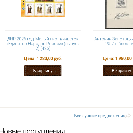
ДНР 2026 год. Малый лист виньеток
Антонин Запотоцки
«Единство Народов России» (выпуск
1957 г, блок Ти
2) (426)
Цена:
1 280,00 руб.
Цена:
1 980,00 
« первая
‹ предыдущая
…
19
24
25
26
27
следующа
Все лучшие предложения
Новые поступления