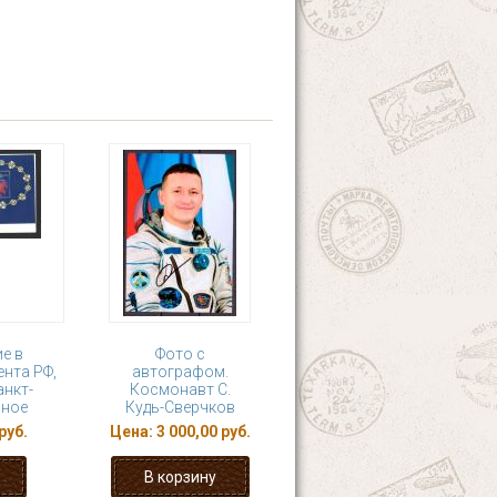
е в
Фото с
нта РФ,
автографом.
анкт-
Космонавт С.
сное
Кудь-Сверчков
руб.
Цена:
3 000,00 руб.