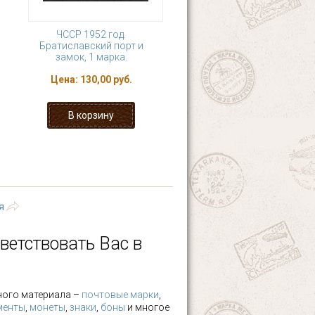
ЧССР 1952 год.
Братиславский порт и
замок, 1 марка.
Цена:
130,00 руб.
23
24
25
26
ющая ›
последняя »
я
ветствовать Вас в
ного материала –
почтовые марки
,
менты
,
монеты
,
знаки
,
боны
и многое