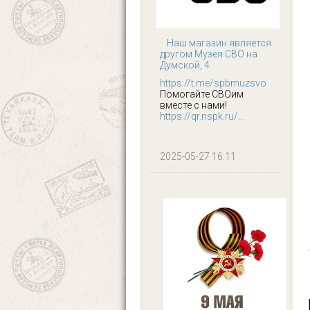
Наш магазин является
другом Музея СВО на
Думской, 4
https://t.me/spbmuzsvo
Помогайте СВОим
вместе с нами!
https://qr.nspk.ru/...
2025-05-27 16:11