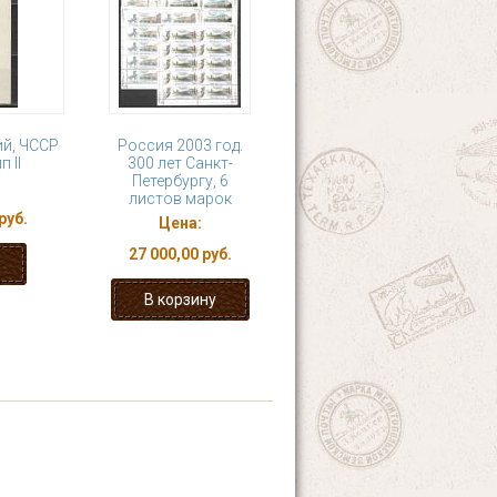
й, ЧССР
Россия 2003 год.
п II
300 лет Санкт-
Петербургу, 6
листов марок
руб.
Цена:
27 000,00 руб.
20
21
22
23
я ›
последняя »