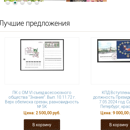
Лучшие предложения
ПК с ОМ VI съезд всесоюзного
КПД Вступлени
общества "Знание". Вып. 10.11.72 г.
должность Президе
Верх обелиска срезан, разновидность
7.05.2024 год. С
№ 5К
Петербург, кра
Цена:
2 500,00 руб.
Цена:
9 000,00 