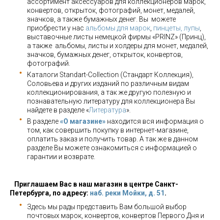
ассортимент аксессуаров для коллекционеров марок,
конвертов, открыток, фотографий, монет, медалей,
значков, а также бумажных денег. Вы можете
приобрести у нас
альбомы для марок
,
пинцеты, лупы
,
выставочные листы немецкой фирмы «PRINZ» (Принц),
а также альбомы, листы и холдеры для монет, медалей,
значков, бумажных денег, открыток, конвертов,
фотографий.
Каталоги Standart-Collection (Стандарт Коллекция),
Соловьева и других изданий по различным видам
коллекционирования, а так же другую полезную и
познавательную литературу для коллекционера Вы
найдете в разделе «
Литература
».
В разделе
«О магазине»
находится вся информация о
том, как совершить покупку в интернет-магазине,
оплатить заказ и получить товар. А так же в данном
разделе Вы можете ознакомиться с информацией о
гарантии и возврате.
Приглашаем Вас в наш магазин в центре Санкт-
Петербурга, по адресу:
наб. реки Мойки, д. 51
.
Здесь мы рады представить Вам большой выбор
почтовых марок, конвертов, конвертов Первого Дня и