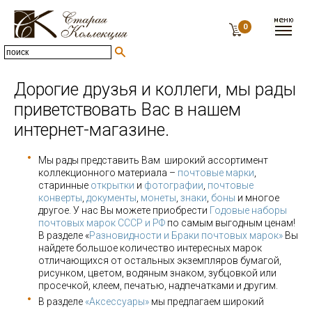
0
Дорогие друзья и коллеги, мы рады
приветствовать Вас в нашем
интернет-магазине.
Мы рады представить Вам широкий ассортимент
коллекционного материала –
почтовые марки
,
старинные
открытки
и
фотографии
,
почтовые
конверты
,
документы
,
монеты
,
знаки
,
боны
и многое
другое. У нас Вы можете приобрести
Годовые наборы
почтовых марок СССР и РФ
по самым выгодным ценам!
В разделе «
Разновидности и Браки почтовых марок»
Вы
найдете большое количество интересных марок
отличающихся от остальных экземпляров бумагой,
рисунком, цветом, водяным знаком, зубцовкой или
просечкой, клеем, печатью, надпечатками и другим.
В разделе
«Аксессуары»
мы предлагаем широкий