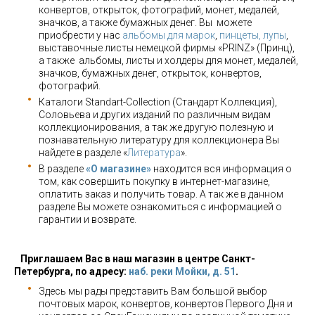
конвертов, открыток, фотографий, монет, медалей,
значков, а также бумажных денег. Вы можете
приобрести у нас
альбомы для марок
,
пинцеты, лупы
,
выставочные листы немецкой фирмы «PRINZ» (Принц),
а также альбомы, листы и холдеры для монет, медалей,
значков, бумажных денег, открыток, конвертов,
фотографий.
Каталоги Standart-Collection (Стандарт Коллекция),
Соловьева и других изданий по различным видам
коллекционирования, а так же другую полезную и
познавательную литературу для коллекционера Вы
найдете в разделе «
Литература
».
В разделе
«О магазине»
находится вся информация о
том, как совершить покупку в интернет-магазине,
оплатить заказ и получить товар. А так же в данном
разделе Вы можете ознакомиться с информацией о
гарантии и возврате.
Приглашаем Вас в наш магазин в центре Санкт-
Петербурга, по адресу:
наб. реки Мойки, д. 51
.
Здесь мы рады представить Вам большой выбор
почтовых марок, конвертов, конвертов Первого Дня и