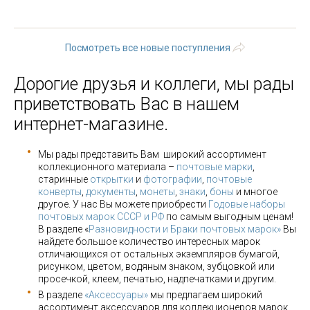
28
29
…
следующая ›
последняя »
Посмотреть все новые поступления
Дорогие друзья и коллеги, мы рады
приветствовать Вас в нашем
интернет-магазине.
Мы рады представить Вам широкий ассортимент
коллекционного материала –
почтовые марки
,
старинные
открытки
и
фотографии
,
почтовые
конверты
,
документы
,
монеты
,
знаки
,
боны
и многое
другое. У нас Вы можете приобрести
Годовые наборы
почтовых марок СССР и РФ
по самым выгодным ценам!
В разделе «
Разновидности и Браки почтовых марок»
Вы
найдете большое количество интересных марок
отличающихся от остальных экземпляров бумагой,
рисунком, цветом, водяным знаком, зубцовкой или
просечкой, клеем, печатью, надпечатками и другим.
В разделе
«Аксессуары»
мы предлагаем широкий
ассортимент аксессуаров для коллекционеров марок,