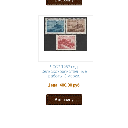
ЧССР 1952 год.
Сельскохозяйственные
работы, 3 марки.
Цена:
400,00 руб.
« первая
‹ предыдущая
…
21
22
23
24
25
26
27