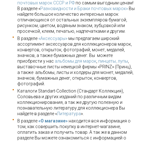
почтовых марок СССР и РФ
по самым выгодным ценам!
В разделе «
Разновидности и Браки почтовых марок»
Вы
найдете большое количество интересных марок
отличающихся от остальных экземпляров бумагой,
рисунком, цветом, водяным знаком, зубцовкой или
просечкой, клеем, печатью, надпечатками и другим.
В разделе
«Аксессуары»
мы предлагаем широкий
ассортимент аксессуаров для коллекционеров марок,
конвертов, открыток, фотографий, монет, медалей,
значков, а также бумажных денег. Вы можете
приобрести у нас
альбомы для марок
,
пинцеты, лупы
,
выставочные листы немецкой фирмы «PRINZ» (Принц),
а также альбомы, листы и холдеры для монет, медалей,
значков, бумажных денег, открыток, конвертов,
фотографий.
Каталоги Standart-Collection (Стандарт Коллекция),
Соловьева и других изданий по различным видам
коллекционирования, а так же другую полезную и
познавательную литературу для коллекционера Вы
найдете в разделе «
Литература
».
В разделе
«О магазине»
находится вся информация о
том, как совершить покупку в интернет-магазине,
оплатить заказ и получить товар. А так же в данном
разделе Вы можете ознакомиться с информацией о