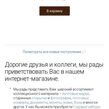
« первая
‹ предыдущая
…
20
21
22
23
24
25
26
27
28
…
следующая ›
последняя »
Посмотреть все новые поступления
Дорогие друзья и коллеги, мы рады
приветствовать Вас в нашем
интернет-магазине.
Мы рады представить Вам широкий ассортимент
коллекционного материала –
почтовые марки
,
старинные
открытки
и
фотографии
,
почтовые
конверты
,
документы
,
монеты
,
знаки
,
боны
и многое
другое. У нас Вы можете приобрести
Годовые наборы