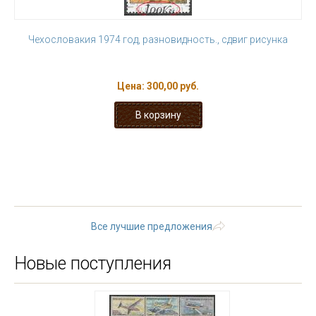
Чехословакия 1974 год, разновидность., сдвиг рисунка
Цена:
300,00 руб.
« первая
‹ предыдущая
…
19
20
21
22
23
24
25
26
27
следующая ›
последняя
»
Все лучшие предложения
Новые поступления