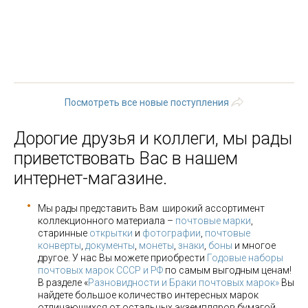
« первая
‹ предыдущая
…
18
19
20
21
22
23
24
25
26
…
следующая ›
последняя »
Посмотреть все новые поступления
Дорогие друзья и коллеги, мы рады
приветствовать Вас в нашем
интернет-магазине.
Мы рады представить Вам широкий ассортимент
коллекционного материала –
почтовые марки
,
старинные
открытки
и
фотографии
,
почтовые
конверты
,
документы
,
монеты
,
знаки
,
боны
и многое
другое. У нас Вы можете приобрести
Годовые наборы
почтовых марок СССР и РФ
по самым выгодным ценам!
В разделе «
Разновидности и Браки почтовых марок»
Вы
найдете большое количество интересных марок
отличающихся от остальных экземпляров бумагой,