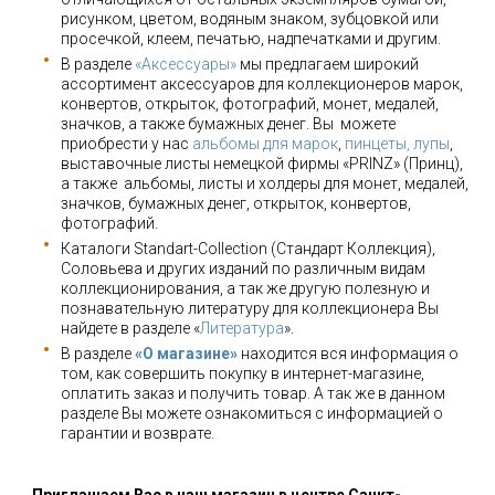
рисунком, цветом, водяным знаком, зубцовкой или
просечкой, клеем, печатью, надпечатками и другим.
В разделе
«Аксессуары»
мы предлагаем широкий
ассортимент аксессуаров для коллекционеров марок,
конвертов, открыток, фотографий, монет, медалей,
значков, а также бумажных денег. Вы можете
приобрести у нас
альбомы для марок
,
пинцеты, лупы
,
выставочные листы немецкой фирмы «PRINZ» (Принц),
а также альбомы, листы и холдеры для монет, медалей,
значков, бумажных денег, открыток, конвертов,
фотографий.
Каталоги Standart-Collection (Стандарт Коллекция),
Соловьева и других изданий по различным видам
коллекционирования, а так же другую полезную и
познавательную литературу для коллекционера Вы
найдете в разделе «
Литература
».
В разделе
«О магазине»
находится вся информация о
том, как совершить покупку в интернет-магазине,
оплатить заказ и получить товар. А так же в данном
разделе Вы можете ознакомиться с информацией о
гарантии и возврате.