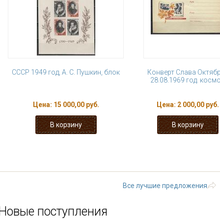
СССР 1949 год, А. С. Пушкин, блок
Конверт Слава Октяб
28.08.1969 год. косм
Цена:
15 000,00 руб.
Цена:
2 000,00 руб.
« первая
‹ предыдущая
…
19
24
25
26
27
следующа
Все лучшие предложения
Новые поступления