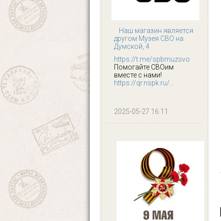
Наш магазин является
другом Музея СВО на
Думской, 4
https://t.me/spbmuzsvo
Помогайте СВОим
вместе с нами!
https://qr.nspk.ru/...
2025-05-27 16:11