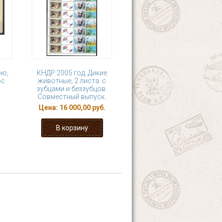
рю,
КНДР 2005 год. Дикие
ос
животные, 2 листа. с
зубцами и беззубцов.
Совместный выпуск.
Цена:
16 000,00 руб.
20
21
22
23
я ›
последняя »