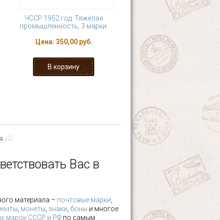
ЧССР 1952 год. Тяжёлая
промышленность, 3 марки.
Цена:
350,00 руб.
20
21
22
23
ющая ›
последняя »
я
ветствовать Вас в
ного материала –
почтовые марки
,
менты
,
монеты
,
знаки
,
боны
и многое
х марок СССР и РФ
по самым