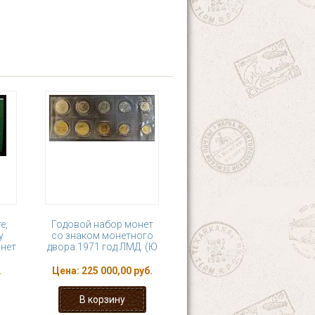
е,
Годовой набор монет
у
со знаком монетного
онет
двора 1971 год ЛМД. (Ю
.
Цена:
225 000,00 руб.