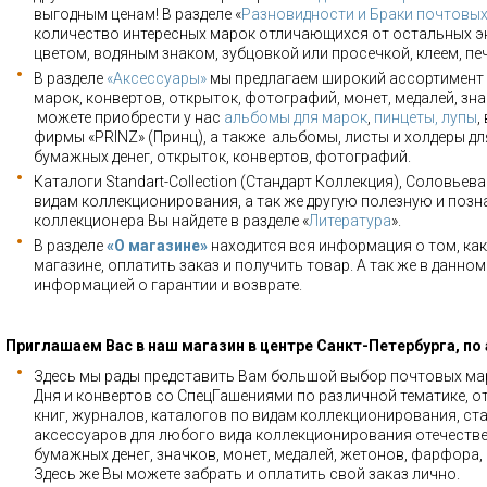
выгодным ценам! В разделе «
Разновидности и Браки почтовы
количество интересных марок отличающихся от остальных э
цветом, водяным знаком, зубцовкой или просечкой, клеем, пе
В разделе
«Аксессуары»
мы предлагаем широкий ассортимент 
марок, конвертов, открыток, фотографий, монет, медалей, зна
можете приобрести у нас
альбомы для марок
,
пинцеты, лупы
,
фирмы «PRINZ» (Принц), а также альбомы, листы и холдеры для
бумажных денег, открыток, конвертов, фотографий.
Каталоги Standart-Collection (Стандарт Коллекция), Соловьев
видам коллекционирования, а так же другую полезную и позн
коллекционера Вы найдете в разделе «
Литература
».
В разделе
«О магазине»
находится вся информация о том, как
магазине, оплатить заказ и получить товар. А так же в данно
информацией о гарантии и возврате.
Приглашаем Вас в наш магазин в центре Санкт-Петербурга, по
Здесь мы рады представить Вам большой выбор почтовых мар
Дня и конвертов со СпецГашениями по различной тематике, о
книг, журналов, каталогов по видам коллекционирования, ста
аксессуаров для любого вида коллекционирования отечестве
бумажных денег, значков, монет, медалей, жетонов, фарфора,
Здесь же Вы можете забрать и оплатить свой заказ лично.