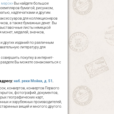
х марок»
Вы найдете большое
кземпляров бумагой, рисунком,
чатью, надпечатками и другим.
аксессуаров для коллекционеров
чков, а также бумажных денег. Вы
 выставочные листы немецкой
 монет, медалей, значков,
а и других изданий по различным
авательную литературу для
 совершить покупку в интернет-
м разделе Вы можете ознакомиться с
 адресу:
наб. реки Мойки, д. 51
.
ок, конвертов, конвертов Первого
ткрыток, фотографий, документов,
рых географических карт,
нных и зарубежных производителей,
 старинных вещей и многого другого.