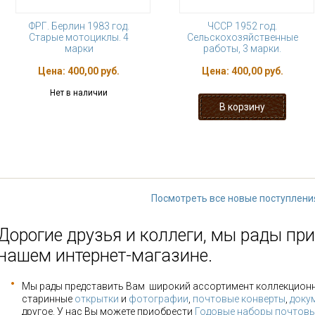
ФРГ. Берлин 1983 год.
ЧССР 1952 год.
Старые мотоциклы. 4
Сельскохозяйственные
марки
работы, 3 марки.
Цена:
400,00 руб.
Цена:
400,00 руб.
Нет в наличии
« первая
‹ предыдущая
…
19
24
25
26
27
…
следу
Посмотреть все новые поступлени
Дорогие друзья и коллеги, мы рады при
нашем интернет-магазине.
Мы рады представить Вам широкий ассортимент коллекцион
старинные
открытки
и
фотографии
,
почтовые конверты
,
доку
другое. У нас Вы можете приобрести
Годовые наборы почтовы