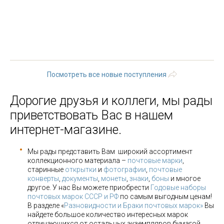
« первая
‹ предыдущая
…
19
20
21
22
23
24
25
26
27
…
следующая ›
последняя »
Посмотреть все новые поступления
Дорогие друзья и коллеги, мы рады
приветствовать Вас в нашем
интернет-магазине.
Мы рады представить Вам широкий ассортимент
коллекционного материала –
почтовые марки
,
старинные
открытки
и
фотографии
,
почтовые
конверты
,
документы
,
монеты
,
знаки
,
боны
и многое
другое. У нас Вы можете приобрести
Годовые наборы
почтовых марок СССР и РФ
по самым выгодным ценам!
В разделе «
Разновидности и Браки почтовых марок»
Вы
найдете большое количество интересных марок
отличающихся от остальных экземпляров бумагой,