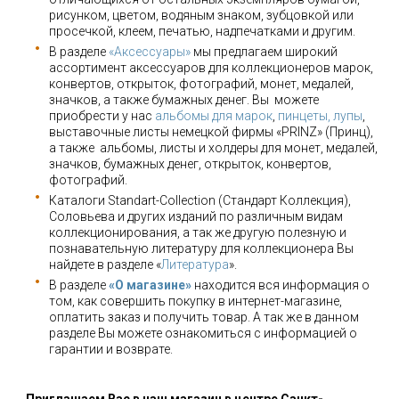
рисунком, цветом, водяным знаком, зубцовкой или
просечкой, клеем, печатью, надпечатками и другим.
В разделе
«Аксессуары»
мы предлагаем широкий
ассортимент аксессуаров для коллекционеров марок,
конвертов, открыток, фотографий, монет, медалей,
значков, а также бумажных денег. Вы можете
приобрести у нас
альбомы для марок
,
пинцеты, лупы
,
выставочные листы немецкой фирмы «PRINZ» (Принц),
а также альбомы, листы и холдеры для монет, медалей,
значков, бумажных денег, открыток, конвертов,
фотографий.
Каталоги Standart-Collection (Стандарт Коллекция),
Соловьева и других изданий по различным видам
коллекционирования, а так же другую полезную и
познавательную литературу для коллекционера Вы
найдете в разделе «
Литература
».
В разделе
«О магазине»
находится вся информация о
том, как совершить покупку в интернет-магазине,
оплатить заказ и получить товар. А так же в данном
разделе Вы можете ознакомиться с информацией о
гарантии и возврате.