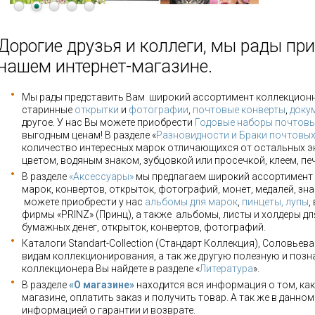
Дорогие друзья и коллеги, мы рады при
нашем интернет-магазине.
Мы рады представить Вам широкий ассортимент коллекцион
старинные
открытки
и
фотографии
,
почтовые конверты
,
доку
другое. У нас Вы можете приобрести
Годовые наборы почтовы
выгодным ценам! В разделе «
Разновидности и Браки почтовы
количество интересных марок отличающихся от остальных э
цветом, водяным знаком, зубцовкой или просечкой, клеем, пе
В разделе
«Аксессуары»
мы предлагаем широкий ассортимент 
марок, конвертов, открыток, фотографий, монет, медалей, зна
можете приобрести у нас
альбомы для марок
,
пинцеты, лупы
,
фирмы «PRINZ» (Принц), а также альбомы, листы и холдеры для
бумажных денег, открыток, конвертов, фотографий.
Каталоги Standart-Collection (Стандарт Коллекция), Соловьев
видам коллекционирования, а так же другую полезную и позн
коллекционера Вы найдете в разделе «
Литература
».
В разделе
«О магазине»
находится вся информация о том, как
магазине, оплатить заказ и получить товар. А так же в данно
информацией о гарантии и возврате.