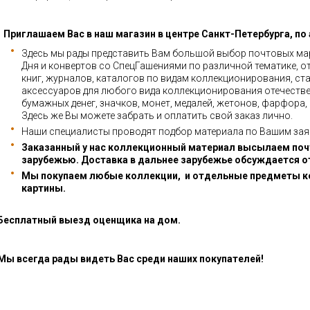
Приглашаем Вас в наш магазин в центре Санкт-Петербурга, по
Здесь мы рады представить Вам большой выбор почтовых мар
Дня и конвертов со СпецГашениями по различной тематике, о
книг, журналов, каталогов по видам коллекционирования, ста
аксессуаров для любого вида коллекционирования отечестве
бумажных денег, значков, монет, медалей, жетонов, фарфора,
Здесь же Вы можете забрать и оплатить свой заказ лично.
Наши специалисты проводят подбор материала по Вашим зая
Заказанный у нас коллекционный материал высылаем почт
зарубежью. Доставка в дальнее зарубежье обсуждается о
Мы покупаем любые коллекции, и отдельные предметы к
картины.
Бесплатный выезд оценщика на дом.
Мы всегда рады видеть Вас среди наших покупателей!