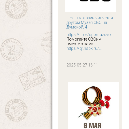
Наш магазин является
другом Музея СВО на
Думской, 4
https://t.me/spbmuzsvo
Помогайте СВОим
вместе с нами!
https://qr.nspk.ru/...
2025-05-27 16:11