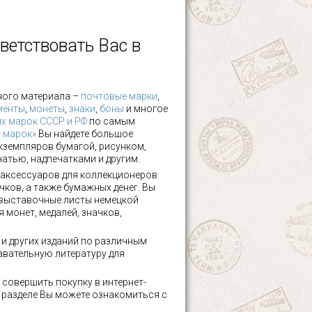
ветствовать Вас в
ного материала –
почтовые марки
,
менты
,
монеты
,
знаки
,
боны
и многое
х марок СССР и РФ
по самым
х марок»
Вы найдете большое
кземпляров бумагой, рисунком,
чатью, надпечатками и другим.
аксессуаров для коллекционеров
чков, а также бумажных денег. Вы
 выставочные листы немецкой
 монет, медалей, значков,
а и других изданий по различным
авательную литературу для
 совершить покупку в интернет-
м разделе Вы можете ознакомиться с