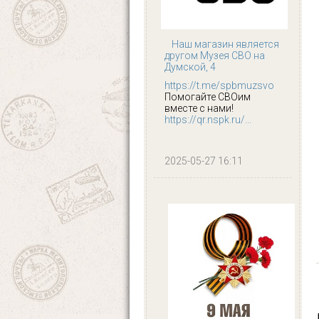
Наш магазин является
другом Музея СВО на
Думской, 4
https://t.me/spbmuzsvo
Помогайте СВОим
вместе с нами!
https://qr.nspk.ru/...
2025-05-27 16:11