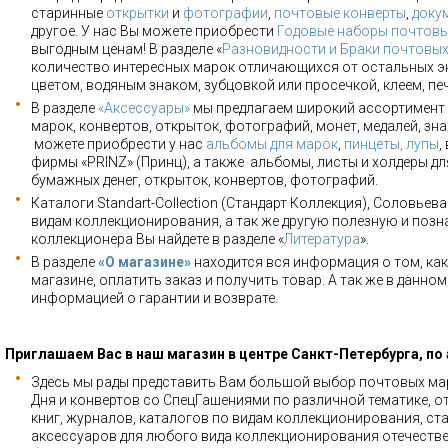
старинные
открытки
и
фотографии
,
почтовые конверты
,
доку
другое. У нас Вы можете приобрести
Годовые наборы почтовы
выгодным ценам! В разделе «
Разновидности и Браки почтовы
количество интересных марок отличающихся от остальных э
цветом, водяным знаком, зубцовкой или просечкой, клеем, пе
В разделе
«Аксессуары»
мы предлагаем широкий ассортимент 
марок, конвертов, открыток, фотографий, монет, медалей, зна
можете приобрести у нас
альбомы для марок
,
пинцеты, лупы
,
фирмы «PRINZ» (Принц), а также альбомы, листы и холдеры для
бумажных денег, открыток, конвертов, фотографий.
Каталоги Standart-Collection (Стандарт Коллекция), Соловьев
видам коллекционирования, а так же другую полезную и позн
коллекционера Вы найдете в разделе «
Литература
».
В разделе
«О магазине»
находится вся информация о том, как
магазине, оплатить заказ и получить товар. А так же в данно
информацией о гарантии и возврате.
Приглашаем Вас в наш магазин в центре Санкт-Петербурга, по
Здесь мы рады представить Вам большой выбор почтовых мар
Дня и конвертов со СпецГашениями по различной тематике, о
книг, журналов, каталогов по видам коллекционирования, ста
аксессуаров для любого вида коллекционирования отечестве