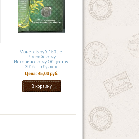
Монета 5 руб. 150 лет
Российскому
Историческому Обществу.
2016 г. в буклете
Цена:
45,00 руб.
19
20
21
22
я ›
последняя »