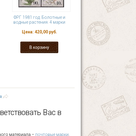
ФРГ 1981 год. Болотные и
водные растения. 4 марки
Цена:
420,00 руб.
19
20
21
22
ющая ›
последняя »
я
ветствовать Вас в
ного материала –
почтовые марки
,