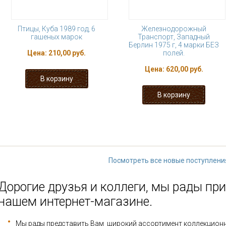
Птицы, Куба 1989 год, 6
Железнодорожный
гашеных марок
Транспорт, Западный
Берлин 1975 г, 4 марки БЕЗ
Цена:
210,00 руб.
полей.
Цена:
620,00 руб.
« первая
‹ предыдущая
…
18
23
24
25
26
…
следу
Посмотреть все новые поступлени
Дорогие друзья и коллеги, мы рады при
нашем интернет-магазине.
Мы рады представить Вам широкий ассортимент коллекцион