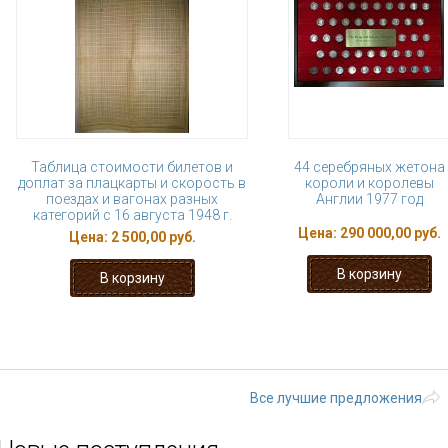
Таблица стоимости билетов и
44 серебряных жетона
доплат за плацкарты и скорость в
короли и королевы
поездах и вагонах разных
Англии 1977 год
категорий с 16 августа 1948 г.
Цена:
290 000,00 руб.
Цена:
2 500,00 руб.
« первая
‹ предыдущая
…
18
23
24
25
26
следующа
Все лучшие предложения