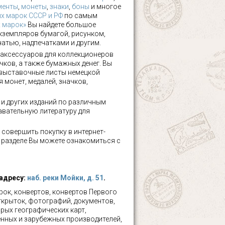
менты
,
монеты
,
знаки
,
боны
и многое
х марок СССР и РФ
по самым
х марок»
Вы найдете большое
кземпляров бумагой, рисунком,
чатью, надпечатками и другим.
аксессуаров для коллекционеров
чков, а также бумажных денег. Вы
 выставочные листы немецкой
 монет, медалей, значков,
а и других изданий по различным
авательную литературу для
 совершить покупку в интернет-
м разделе Вы можете ознакомиться с
 адресу:
наб. реки Мойки, д. 51
.
ок, конвертов, конвертов Первого
ткрыток, фотографий, документов,
рых географических карт,
нных и зарубежных производителей,