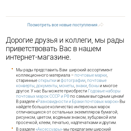
19
20
21
22
23
24
25
26
…
следующая ›
последняя »
Посмотреть все новые поступления
Дорогие друзья и коллеги, мы рады
приветствовать Вас в нашем
интернет-магазине.
Мы рады представить Вам широкий ассортимент
коллекционного материала –
почтовые марки
,
старинные
открытки
и
фотографии
,
почтовые
конверты
,
документы
,
монеты
,
знаки
,
боны
и многое
другое. У нас Вы можете приобрести
Годовые наборы
почтовых марок СССР и РФ
по самым выгодным ценам!
В разделе «
Разновидности и Браки почтовых марок»
Вы
найдете большое количество интересных марок
отличающихся от остальных экземпляров бумагой,
рисунком, цветом, водяным знаком, зубцовкой или
просечкой, клеем, печатью, надпечатками и другим.
В разделе
«Аксессуары»
мы предлагаем широкий