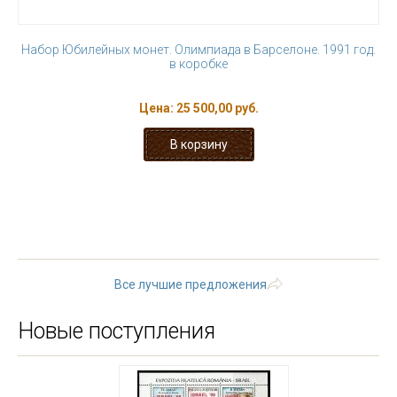
Набор Юбилейных монет. Олимпиада в Барселоне. 1991 год.
в коробке
Цена:
25 500,00 руб.
« первая
‹ предыдущая
…
18
19
20
21
22
23
24
25
26
следующая ›
последняя
»
Все лучшие предложения
Новые поступления