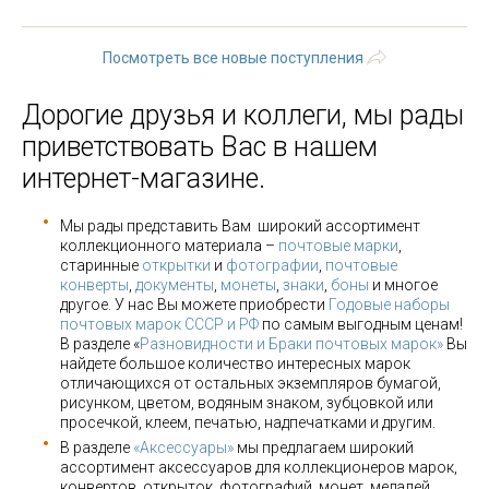
последняя »
Посмотреть все новые поступления
Дорогие друзья и коллеги, мы рады
приветствовать Вас в нашем
интернет-магазине.
Мы рады представить Вам широкий ассортимент
коллекционного материала –
почтовые марки
,
старинные
открытки
и
фотографии
,
почтовые
конверты
,
документы
,
монеты
,
знаки
,
боны
и многое
другое. У нас Вы можете приобрести
Годовые наборы
почтовых марок СССР и РФ
по самым выгодным ценам!
В разделе «
Разновидности и Браки почтовых марок»
Вы
найдете большое количество интересных марок
отличающихся от остальных экземпляров бумагой,
рисунком, цветом, водяным знаком, зубцовкой или
просечкой, клеем, печатью, надпечатками и другим.
В разделе
«Аксессуары»
мы предлагаем широкий
ассортимент аксессуаров для коллекционеров марок,
конвертов, открыток, фотографий, монет, медалей,