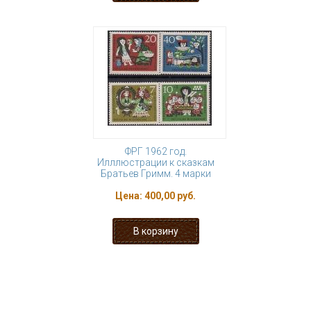
ФРГ 1962 год.
Илллюстрации к сказкам
Братьев Гримм. 4 марки
Цена:
400,00 руб.
« первая
‹ предыдущая
…
18
19
20
21
22
23
24
25
26
…
следующая ›