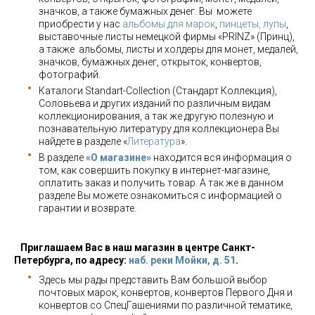
значков, а также бумажных денег. Вы можете
приобрести у нас
альбомы для марок
,
пинцеты, лупы
,
выставочные листы немецкой фирмы «PRINZ» (Принц),
а также альбомы, листы и холдеры для монет, медалей,
значков, бумажных денег, открыток, конвертов,
фотографий.
Каталоги Standart-Collection (Стандарт Коллекция),
Соловьева и других изданий по различным видам
коллекционирования, а так же другую полезную и
познавательную литературу для коллекционера Вы
найдете в разделе «
Литература
».
В разделе
«О магазине»
находится вся информация о
том, как совершить покупку в интернет-магазине,
оплатить заказ и получить товар. А так же в данном
разделе Вы можете ознакомиться с информацией о
гарантии и возврате.
Приглашаем Вас в наш магазин в центре Санкт-
Петербурга, по адресу:
наб. реки Мойки, д. 51
.
Здесь мы рады представить Вам большой выбор
почтовых марок, конвертов, конвертов Первого Дня и
конвертов со СпецГашениями по различной тематике,