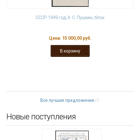
СССР 1949 год, А. С. Пушкин, блок
Цена:
15 000,00 руб.
« первая
‹ предыдущая
…
18
19
20
21
22
23
24
25
26
следующая ›
последняя
»
Все лучшие предложения
Новые поступления