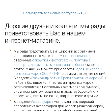
последняя »
Посмотреть все новые поступления
Дорогие друзья и коллеги, мы рады
приветствовать Вас в нашем
интернет-магазине.
Мы рады представить Вам широкий ассортимент
коллекционного материала –
почтовые марки
,
старинные
открытки
и
фотографии
,
почтовые
конверты
,
документы
,
монеты
,
знаки
,
боны
и многое
другое. У нас Вы можете приобрести
Годовые наборы
почтовых марок СССР и РФ
по самым выгодным ценам!
В разделе «
Разновидности и Браки почтовых марок»
Вы
найдете большое количество интересных марок
отличающихся от остальных экземпляров бумагой,
рисунком, цветом, водяным знаком, зубцовкой или
просечкой, клеем, печатью, надпечатками и другим.
В разделе
«Аксессуары»
мы предлагаем широкий
ассортимент аксессуаров для коллекционеров марок,
конвертов, открыток, фотографий, монет, медалей,