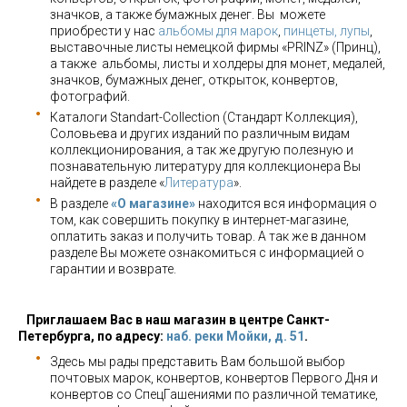
значков, а также бумажных денег. Вы можете
приобрести у нас
альбомы для марок
,
пинцеты, лупы
,
выставочные листы немецкой фирмы «PRINZ» (Принц),
а также альбомы, листы и холдеры для монет, медалей,
значков, бумажных денег, открыток, конвертов,
фотографий.
Каталоги Standart-Collection (Стандарт Коллекция),
Соловьева и других изданий по различным видам
коллекционирования, а так же другую полезную и
познавательную литературу для коллекционера Вы
найдете в разделе «
Литература
».
В разделе
«О магазине»
находится вся информация о
том, как совершить покупку в интернет-магазине,
оплатить заказ и получить товар. А так же в данном
разделе Вы можете ознакомиться с информацией о
гарантии и возврате.
Приглашаем Вас в наш магазин в центре Санкт-
Петербурга, по адресу:
наб. реки Мойки, д. 51
.
Здесь мы рады представить Вам большой выбор
почтовых марок, конвертов, конвертов Первого Дня и
конвертов со СпецГашениями по различной тематике,