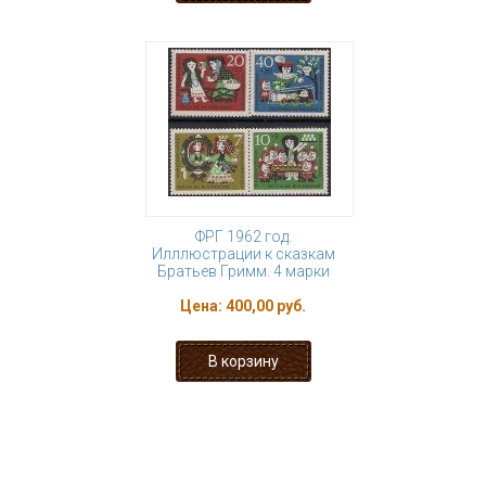
ФРГ 1962 год.
Илллюстрации к сказкам
Братьев Гримм. 4 марки
Цена:
400,00 руб.
« первая
‹ предыдущая
…
18
19
20
21
22
23
24
25
26
…
следующая ›