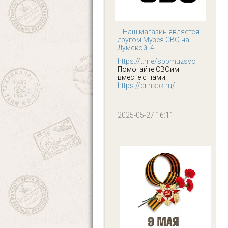
Наш магазин является
другом Музея СВО на
Думской, 4
https://t.me/spbmuzsvo
Помогайте СВОим
вместе с нами!
https://qr.nspk.ru/...
2025-05-27 16:11