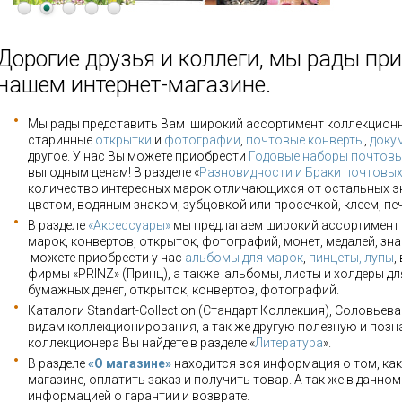
Дорогие друзья и коллеги, мы рады при
нашем интернет-магазине.
Мы рады представить Вам широкий ассортимент коллекцион
старинные
открытки
и
фотографии
,
почтовые конверты
,
доку
другое. У нас Вы можете приобрести
Годовые наборы почтовы
выгодным ценам! В разделе «
Разновидности и Браки почтовы
количество интересных марок отличающихся от остальных э
цветом, водяным знаком, зубцовкой или просечкой, клеем, пе
В разделе
«Аксессуары»
мы предлагаем широкий ассортимент 
марок, конвертов, открыток, фотографий, монет, медалей, зна
можете приобрести у нас
альбомы для марок
,
пинцеты, лупы
,
фирмы «PRINZ» (Принц), а также альбомы, листы и холдеры для
бумажных денег, открыток, конвертов, фотографий.
Каталоги Standart-Collection (Стандарт Коллекция), Соловьев
видам коллекционирования, а так же другую полезную и позн
коллекционера Вы найдете в разделе «
Литература
».
В разделе
«О магазине»
находится вся информация о том, как
магазине, оплатить заказ и получить товар. А так же в данно
информацией о гарантии и возврате.