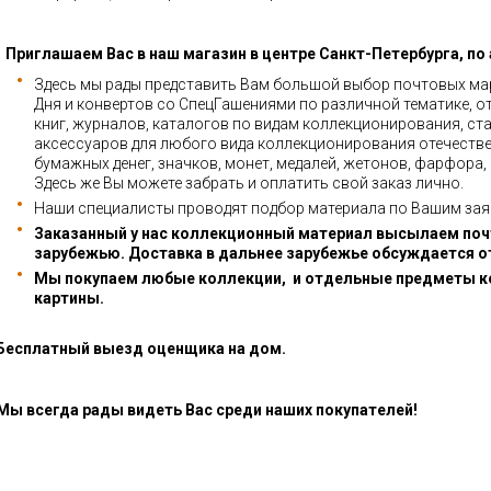
Приглашаем Вас в наш магазин в центре Санкт-Петербурга, по
Здесь мы рады представить Вам большой выбор почтовых мар
Дня и конвертов со СпецГашениями по различной тематике, о
книг, журналов, каталогов по видам коллекционирования, ста
аксессуаров для любого вида коллекционирования отечестве
бумажных денег, значков, монет, медалей, жетонов, фарфора,
Здесь же Вы можете забрать и оплатить свой заказ лично.
Наши специалисты проводят подбор материала по Вашим зая
Заказанный у нас коллекционный материал высылаем почт
зарубежью. Доставка в дальнее зарубежье обсуждается о
Мы покупаем любые коллекции, и отдельные предметы к
картины.
Бесплатный выезд оценщика на дом.
Мы всегда рады видеть Вас среди наших покупателей!