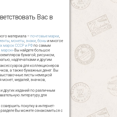
ветствовать Вас в
ного материала –
почтовые марки
,
менты
,
монеты
,
знаки
,
боны
и многое
х марок СССР и РФ
по самым
х марок»
Вы найдете большое
кземпляров бумагой, рисунком,
чатью, надпечатками и другим.
аксессуаров для коллекционеров
чков, а также бумажных денег. Вы
 выставочные листы немецкой
 монет, медалей, значков,
а и других изданий по различным
авательную литературу для
 совершить покупку в интернет-
м разделе Вы можете ознакомиться с