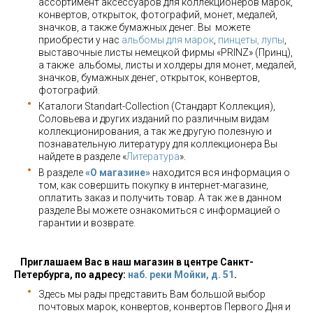
ассортимент аксессуаров для коллекционеров марок,
конвертов, открыток, фотографий, монет, медалей,
значков, а также бумажных денег. Вы можете
приобрести у нас
альбомы для марок
,
пинцеты, лупы
,
выставочные листы немецкой фирмы «PRINZ» (Принц),
а также альбомы, листы и холдеры для монет, медалей,
значков, бумажных денег, открыток, конвертов,
фотографий.
Каталоги Standart-Collection (Стандарт Коллекция),
Соловьева и других изданий по различным видам
коллекционирования, а так же другую полезную и
познавательную литературу для коллекционера Вы
найдете в разделе «
Литература
».
В разделе
«О магазине»
находится вся информация о
том, как совершить покупку в интернет-магазине,
оплатить заказ и получить товар. А так же в данном
разделе Вы можете ознакомиться с информацией о
гарантии и возврате.
Приглашаем Вас в наш магазин в центре Санкт-
Петербурга, по адресу:
наб. реки Мойки, д. 51
.
Здесь мы рады представить Вам большой выбор
почтовых марок, конвертов, конвертов Первого Дня и