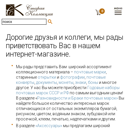
0
Дорогие друзья и коллеги, мы рады
приветствовать Вас в нашем
интернет-магазине.
Мы рады представить Вам широкий ассортимент
коллекционного материала –
почтовые марки
,
старинные
открытки
и
фотографии
,
почтовые
конверты
,
документы
,
монеты
,
знаки
,
боны
и многое
другое. У нас Вы можете приобрести
Годовые наборы
почтовых марок СССР и РФ
по самым выгодным ценам!
В разделе «
Разновидности и Браки почтовых марок»
Вы
найдете большое количество интересных марок
отличающихся от остальных экземпляров бумагой,
рисунком, цветом, водяным знаком, зубцовкой или
просечкой, клеем, печатью, надпечатками и другим.
В разделе
«Аксессуары»
мы предлагаем широкий