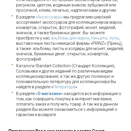
рисунком, цветом, водяным знаком, зубцовкой или
просечкой, клеем, печатью, надпечатками и другим.
В разделе
«Аксессуары»
мы предлагаем широкий
ассортимент аксессуаров для коллекционеров марок,
конвертов, открыток, фотографий, монет, медалей,
значков, а также бумажных денег. Вы можете
приобрести у нас
альбомы для марок
,
пинцеты, лупы
,
выставочные листы немецкой фирмы «PRINZ» (Принц),
а также альбомы, листы и холдеры для монет, медалей,
значков, бумажных денег, открыток, конвертов,
фотографий.
Каталоги Standart-Collection (Стандарт Коллекция),
Соловьева и других изданий по различным видам
коллекционирования, а так же другую полезную и
познавательную литературу для коллекционера Вы
найдете в разделе «
Литература
».
В разделе
«О магазине»
находится вся информация о
том, как совершить покупку в интернет-магазине,
оплатить заказ и получить товар. А так же в данном
разделе Вы можете ознакомиться с информацией о
гарантии и возврате.