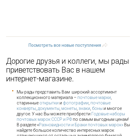
« первая
‹ предыдущая
…
17
18
19
20
21
22
23
24
25
…
следующая ›
последняя »
Посмотреть все новые поступления
Дорогие друзья и коллеги, мы рады
приветствовать Вас в нашем
интернет-магазине.
Мы рады представить Вам широкий ассортимент
коллекционного материала –
почтовые марки
,
старинные
открытки
и
фотографии
,
почтовые
конверты
,
документы
,
монеты
,
знаки
,
боны
и многое
другое. У нас Вы можете приобрести
Годовые наборы
почтовых марок СССР и РФ
по самым выгодным ценам!
В разделе «
Разновидности и Браки почтовых марок»
Вы
найдете большое количество интересных марок
отличающихся от остальных экземпляров бумагой,