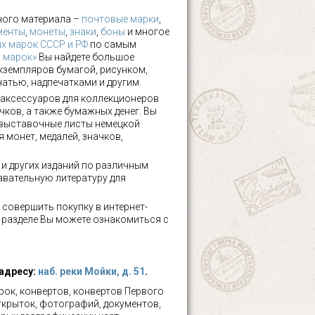
ного материала –
почтовые марки
,
менты
,
монеты
,
знаки
,
боны
и многое
х марок СССР и РФ
по самым
х марок»
Вы найдете большое
кземпляров бумагой, рисунком,
чатью, надпечатками и другим.
аксессуаров для коллекционеров
чков, а также бумажных денег. Вы
 выставочные листы немецкой
 монет, медалей, значков,
а и других изданий по различным
авательную литературу для
 совершить покупку в интернет-
м разделе Вы можете ознакомиться с
 адресу:
наб. реки Мойки, д. 51
.
ок, конвертов, конвертов Первого
ткрыток, фотографий, документов,