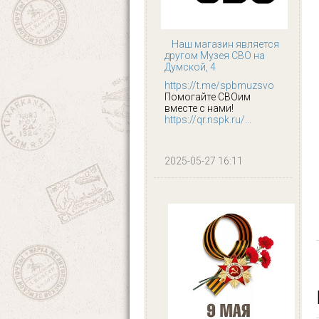
Наш магазин является
другом Музея СВО на
Думской, 4
https://t.me/spbmuzsvo
Помогайте СВОим
вместе с нами!
https://qr.nspk.ru/...
2025-05-27 16:11