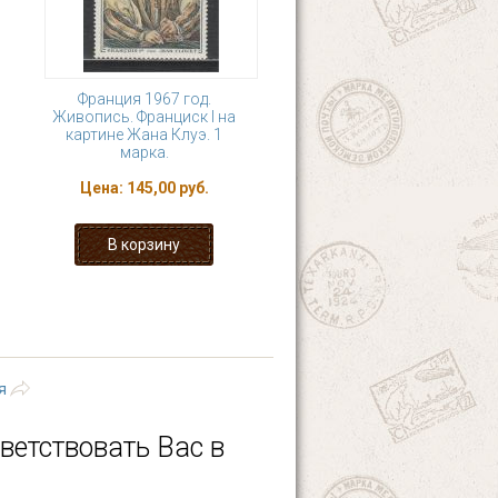
Франция 1967 год.
Живопись. Франциск I на
картине Жана Клуэ. 1
марка.
Цена:
145,00 руб.
18
19
20
21
ющая ›
последняя »
я
ветствовать Вас в