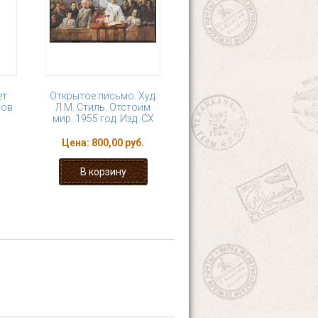
ет
Открытое письмо. Худ.
тов
Л.М. Стиль. Отстоим
мир. 1955 год. Изд. СХ
Цена:
800,00 руб.
18
19
20
21
ющая ›
последняя »