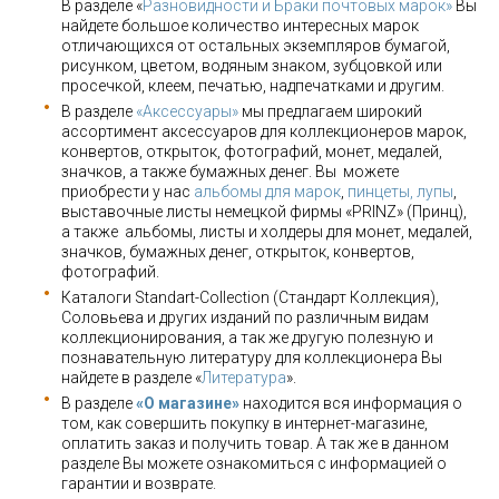
В разделе «
Разновидности и Браки почтовых марок»
Вы
найдете большое количество интересных марок
отличающихся от остальных экземпляров бумагой,
рисунком, цветом, водяным знаком, зубцовкой или
просечкой, клеем, печатью, надпечатками и другим.
В разделе
«Аксессуары»
мы предлагаем широкий
ассортимент аксессуаров для коллекционеров марок,
конвертов, открыток, фотографий, монет, медалей,
значков, а также бумажных денег. Вы можете
приобрести у нас
альбомы для марок
,
пинцеты, лупы
,
выставочные листы немецкой фирмы «PRINZ» (Принц),
а также альбомы, листы и холдеры для монет, медалей,
значков, бумажных денег, открыток, конвертов,
фотографий.
Каталоги Standart-Collection (Стандарт Коллекция),
Соловьева и других изданий по различным видам
коллекционирования, а так же другую полезную и
познавательную литературу для коллекционера Вы
найдете в разделе «
Литература
».
В разделе
«О магазине»
находится вся информация о
том, как совершить покупку в интернет-магазине,
оплатить заказ и получить товар. А так же в данном
разделе Вы можете ознакомиться с информацией о
гарантии и возврате.