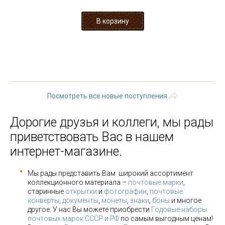
« первая
‹ предыдущая
1
2
3
4
5
6
7
8
9
…
следующая ›
последняя »
Посмотреть все новые поступления
Дорогие друзья и коллеги, мы рады
приветствовать Вас в нашем
интернет-магазине.
Мы рады представить Вам широкий ассортимент
коллекционного материала –
почтовые марки
,
старинные
открытки
и
фотографии
,
почтовые
конверты
,
документы
,
монеты
,
знаки
,
боны
и многое
другое. У нас Вы можете приобрести
Годовые наборы
почтовых марок СССР и РФ
по самым выгодным ценам!