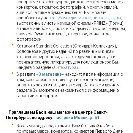
ассортимент аксессуаров для коллекционеров марок,
конвертов, открыток, фотографий, монет, медалей,
значков, а также бумажных денег. Вы можете
приобрести у нас
альбомы для марок
,
пинцеты, лупы
,
выставочные листы немецкой фирмы «PRINZ» (Принц),
а также альбомы, листы и холдеры для монет, медалей,
значков, бумажных денег, открыток, конвертов,
фотографий.
Каталоги Standart-Collection (Стандарт Коллекция),
Соловьева и других изданий по различным видам
коллекционирования, а так же другую полезную и
познавательную литературу для коллекционера Вы
найдете в разделе «
Литература
».
В разделе
«О магазине»
находится вся информация о
том, как совершить покупку в интернет-магазине,
оплатить заказ и получить товар. А так же в данном
разделе Вы можете ознакомиться с информацией о
гарантии и возврате.
Приглашаем Вас в наш магазин в центре Санкт-
Петербурга, по адресу:
наб. реки Мойки, д. 51
.
Здесь мы рады представить Вам большой выбор
почтовых марок, конвертов, конвертов Первого Дня и