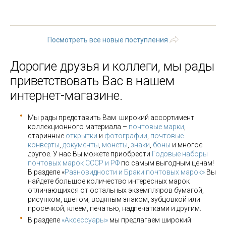
3
4
5
6
7
8
9
…
следующая ›
последняя »
Посмотреть все новые поступления
Дорогие друзья и коллеги, мы рады
приветствовать Вас в нашем
интернет-магазине.
Мы рады представить Вам широкий ассортимент
коллекционного материала –
почтовые марки
,
старинные
открытки
и
фотографии
,
почтовые
конверты
,
документы
,
монеты
,
знаки
,
боны
и многое
другое. У нас Вы можете приобрести
Годовые наборы
почтовых марок СССР и РФ
по самым выгодным ценам!
В разделе «
Разновидности и Браки почтовых марок»
Вы
найдете большое количество интересных марок
отличающихся от остальных экземпляров бумагой,
рисунком, цветом, водяным знаком, зубцовкой или
просечкой, клеем, печатью, надпечатками и другим.
В разделе
«Аксессуары»
мы предлагаем широкий