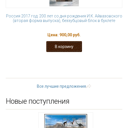
Россия 2017 год. 200 лет со дня рождения И.К. Айвазовского
(вторая форма выпуска), беззубцовый блок в буклете
Цена:
900,00 руб.
« первая
‹ предыдущая
1
2
3
4
5
6
7
8
9
…
следующая ›
последняя »
Все лучшие предложения
Новые поступления