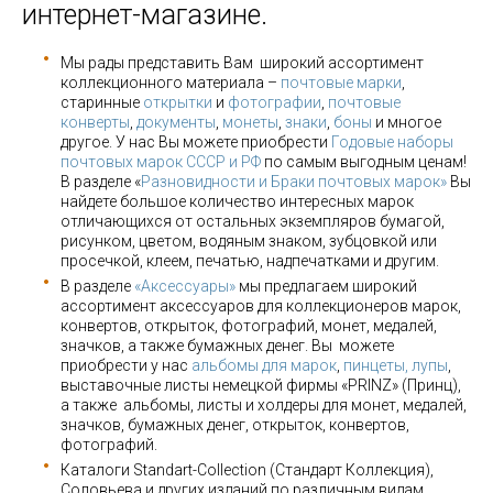
интернет-магазине.
Мы рады представить Вам широкий ассортимент
коллекционного материала –
почтовые марки
,
старинные
открытки
и
фотографии
,
почтовые
конверты
,
документы
,
монеты
,
знаки
,
боны
и многое
другое. У нас Вы можете приобрести
Годовые наборы
почтовых марок СССР и РФ
по самым выгодным ценам!
В разделе «
Разновидности и Браки почтовых марок»
Вы
найдете большое количество интересных марок
отличающихся от остальных экземпляров бумагой,
рисунком, цветом, водяным знаком, зубцовкой или
просечкой, клеем, печатью, надпечатками и другим.
В разделе
«Аксессуары»
мы предлагаем широкий
ассортимент аксессуаров для коллекционеров марок,
конвертов, открыток, фотографий, монет, медалей,
значков, а также бумажных денег. Вы можете
приобрести у нас
альбомы для марок
,
пинцеты, лупы
,
выставочные листы немецкой фирмы «PRINZ» (Принц),
а также альбомы, листы и холдеры для монет, медалей,
значков, бумажных денег, открыток, конвертов,
фотографий.
Каталоги Standart-Collection (Стандарт Коллекция),
Соловьева и других изданий по различным видам