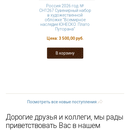
Россия 2026 год. №
СН1267 Сувенирный набор
в художественной
обложке "Всемирное
наследие ЮНЕСКО. Плато
Путорана"
Цена:
3 500,00 руб.
« первая
‹ предыдущая
…
190
191
192
193
194
195
196
197
198
…
следующая
›
последняя »
Посмотреть все новые поступления
Дорогие друзья и коллеги, мы рады
приветствовать Вас в нашем