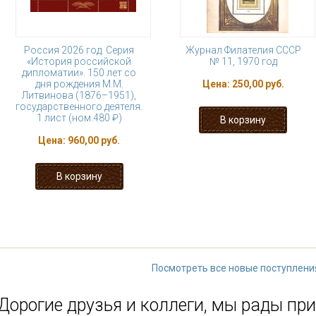
Россия 2026 год. Серия
Журнал Филателия СССР
«История российской
№ 11, 1970 год
дипломатии». 150 лет со
дня рождения М.М.
Цена:
250,00 руб.
Литвинова (1876–1951),
государственного деятеля.
1 лист (ном.480 ₽)
Цена:
960,00 руб.
« первая
‹ предыдущая
…
188
1
193
194
195
196
…
сле
Посмотреть все новые поступлени
Дорогие друзья и коллеги, мы рады при