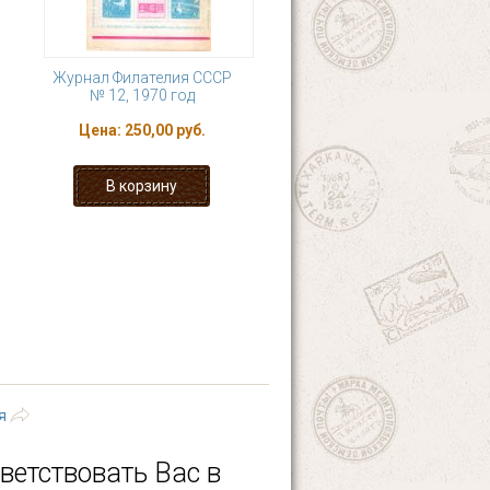
Журнал Филателия СССР
№ 12, 1970 год
Цена:
250,00 руб.
89
190
191
192
дующая ›
последняя »
я
ветствовать Вас в