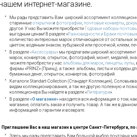
нашем интернет-магазине.
Мы рады представить Вам широкий ассортимент коллекцион
старинные
открытки
и
фотографии
,
почтовые конверты
,
доку
другое. У нас Вы можете приобрести
Годовые наборы почтовы
выгодным ценам! В разделе «
Разновидности и Браки почтовы
количество интересных марок отличающихся от остальных э
цветом, водяным знаком, зубцовкой или просечкой, клеем, пе
В разделе
«Аксессуары»
мы предлагаем широкий ассортимент 
марок, конвертов, открыток, фотографий, монет, медалей, зна
можете приобрести у нас
альбомы для марок
,
пинцеты, лупы
,
фирмы «PRINZ» (Принц), а также альбомы, листы и холдеры для
бумажных денег, открыток, конвертов, фотографий.
Каталоги Standart-Collection (Стандарт Коллекция), Соловьев
видам коллекционирования, а так же другую полезную и позн
коллекционера Вы найдете в разделе «
Литература
».
В разделе
«О магазине»
находится вся информация о том, как
магазине, оплатить заказ и получить товар. А так же в данно
информацией о гарантии и возврате.
Приглашаем Вас в наш магазин в центре Санкт-Петербурга, по
Здесь мы рады представить Вам большой выбор почтовых мар