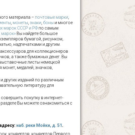
ного материала –
почтовые марки
,
менты
,
монеты
,
знаки
,
боны
и многое
х марок СССР и РФ
по самым
х марок»
Вы найдете большое
кземпляров бумагой, рисунком,
чатью, надпечатками и другим.
аксессуаров для коллекционеров
чков, а также бумажных денег. Вы
 выставочные листы немецкой
 монет, медалей, значков,
а и других изданий по различным
авательную литературу для
 совершить покупку в интернет-
м разделе Вы можете ознакомиться с
 адресу:
наб. реки Мойки, д. 51
.
ок, конвертов, конвертов Первого