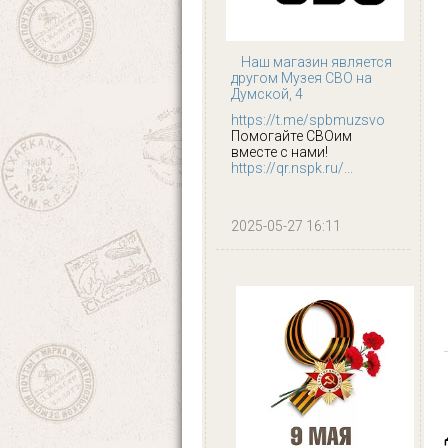
Наш магазин является
другом Музея СВО на
Думской, 4
https://t.me/spbmuzsvo
Помогайте СВОим
вместе с нами!
https://qr.nspk.ru/...
2025-05-27 16:11