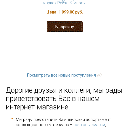
марках Рейха, 9 марок.
Цена:
1 999,00 руб.
« первая
‹ предыдущая
…
16
17
18
19
20
21
22
23
24
…
следующая ›
последняя »
Посмотреть все новые поступления
Дорогие друзья и коллеги, мы рады
приветствовать Вас в нашем
интернет-магазине.
Мы рады представить Вам широкий ассортимент
коллекционного материала –
почтовые марки
,