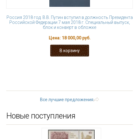
Россия 2018 год. В.В. Путин вступил в должность Президента
Российской Федерации 7 мая 2018 г. Специальный выпуск,
блок и конверт в обложке
Цена:
18 000,00 руб.
« первая
‹ предыдущая
…
16
17
18
19
20
21
22
23
24
…
следующая ›
последняя »
Все лучшие предложения
Новые поступления