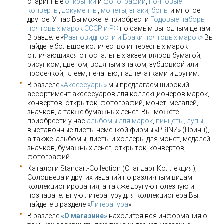
старинные
открытки
и
фотографии
,
почтовые
конверты
,
документы
,
монеты
,
знаки
,
боны
и многое
другое. У нас Вы можете приобрести
Годовые наборы
почтовых марок СССР и РФ
по самым выгодным ценам!
В разделе «
Разновидности и Браки почтовых марок»
Вы
найдете большое количество интересных марок
отличающихся от остальных экземпляров бумагой,
рисунком, цветом, водяным знаком, зубцовкой или
просечкой, клеем, печатью, надпечатками и другим.
В разделе
«Аксессуары»
мы предлагаем широкий
ассортимент аксессуаров для коллекционеров марок,
конвертов, открыток, фотографий, монет, медалей,
значков, а также бумажных денег. Вы можете
приобрести у нас
альбомы для марок
,
пинцеты, лупы
,
выставочные листы немецкой фирмы «PRINZ» (Принц),
а также альбомы, листы и холдеры для монет, медалей,
значков, бумажных денег, открыток, конвертов,
фотографий.
Каталоги Standart-Collection (Стандарт Коллекция),
Соловьева и других изданий по различным видам
коллекционирования, а так же другую полезную и
познавательную литературу для коллекционера Вы
найдете в разделе «
Литература
».
В разделе
«О магазине»
находится вся информация о