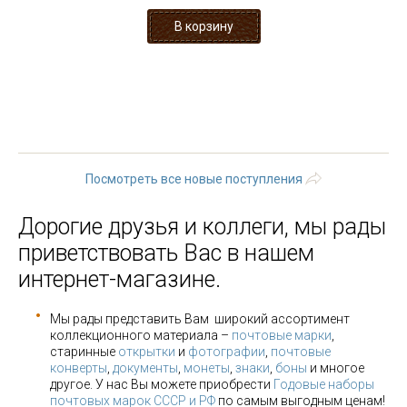
« первая
‹ предыдущая
…
16
17
18
19
20
21
22
23
24
…
следующая ›
последняя »
Посмотреть все новые поступления
Дорогие друзья и коллеги, мы рады
приветствовать Вас в нашем
интернет-магазине.
Мы рады представить Вам широкий ассортимент
коллекционного материала –
почтовые марки
,
старинные
открытки
и
фотографии
,
почтовые
конверты
,
документы
,
монеты
,
знаки
,
боны
и многое
другое. У нас Вы можете приобрести
Годовые наборы
почтовых марок СССР и РФ
по самым выгодным ценам!