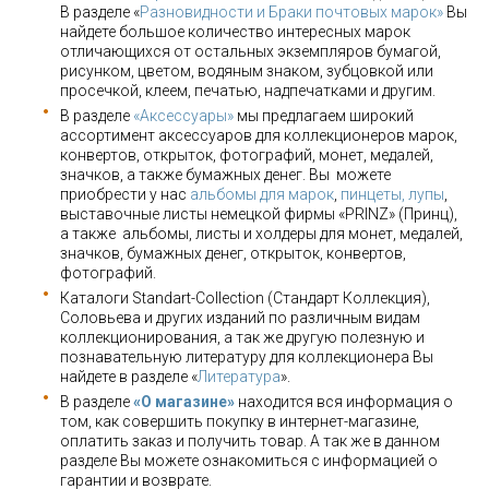
В разделе «
Разновидности и Браки почтовых марок»
Вы
найдете большое количество интересных марок
отличающихся от остальных экземпляров бумагой,
рисунком, цветом, водяным знаком, зубцовкой или
просечкой, клеем, печатью, надпечатками и другим.
В разделе
«Аксессуары»
мы предлагаем широкий
ассортимент аксессуаров для коллекционеров марок,
конвертов, открыток, фотографий, монет, медалей,
значков, а также бумажных денег. Вы можете
приобрести у нас
альбомы для марок
,
пинцеты, лупы
,
выставочные листы немецкой фирмы «PRINZ» (Принц),
а также альбомы, листы и холдеры для монет, медалей,
значков, бумажных денег, открыток, конвертов,
фотографий.
Каталоги Standart-Collection (Стандарт Коллекция),
Соловьева и других изданий по различным видам
коллекционирования, а так же другую полезную и
познавательную литературу для коллекционера Вы
найдете в разделе «
Литература
».
В разделе
«О магазине»
находится вся информация о
том, как совершить покупку в интернет-магазине,
оплатить заказ и получить товар. А так же в данном
разделе Вы можете ознакомиться с информацией о
гарантии и возврате.