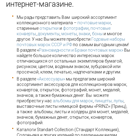
интернет-магазине.
Мы рады представить Вам широкий ассортимент
коллекционного материала –
почтовые марки
,
старинные
открытки
и
фотографии
,
почтовые
конверты
,
документы
,
монеты
,
знаки
,
боны
и многое
другое. У нас Вы можете приобрести
Годовые наборы
почтовых марок СССР и РФ
по самым выгодным ценам!
В разделе «
Разновидности и Браки почтовых марок»
Вы
найдете большое количество интересных марок
отличающихся от остальных экземпляров бумагой,
рисунком, цветом, водяным знаком, зубцовкой или
просечкой, клеем, печатью, надпечатками и другим.
В разделе
«Аксессуары»
мы предлагаем широкий
ассортимент аксессуаров для коллекционеров марок,
конвертов, открыток, фотографий, монет, медалей,
значков, а также бумажных денег. Вы можете
приобрести у нас
альбомы для марок
,
пинцеты, лупы
,
выставочные листы немецкой фирмы «PRINZ» (Принц),
а также альбомы, листы и холдеры для монет, медалей,
значков, бумажных денег, открыток, конвертов,
фотографий.
Каталоги Standart-Collection (Стандарт Коллекция),
Соловьева и других изданий по различным видам