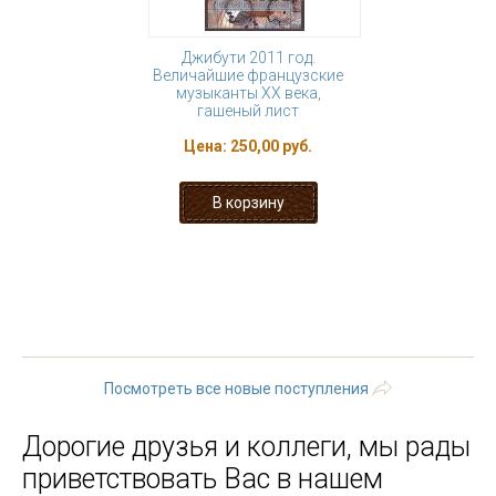
Джибути 2011 год.
Величайшие французские
музыканты XX века,
гашеный лист
Цена:
250,00 руб.
« первая
‹ предыдущая
…
176
177
178
179
180
181
182
183
184
…
следующая
›
последняя »
Посмотреть все новые поступления
Дорогие друзья и коллеги, мы рады
приветствовать Вас в нашем