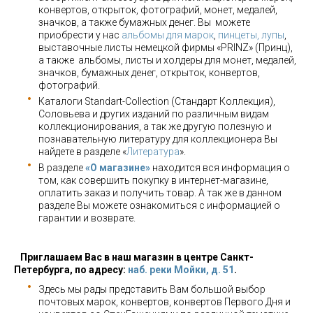
конвертов, открыток, фотографий, монет, медалей,
значков, а также бумажных денег. Вы можете
приобрести у нас
альбомы для марок
,
пинцеты, лупы
,
выставочные листы немецкой фирмы «PRINZ» (Принц),
а также альбомы, листы и холдеры для монет, медалей,
значков, бумажных денег, открыток, конвертов,
фотографий.
Каталоги Standart-Collection (Стандарт Коллекция),
Соловьева и других изданий по различным видам
коллекционирования, а так же другую полезную и
познавательную литературу для коллекционера Вы
найдете в разделе «
Литература
».
В разделе
«О магазине»
находится вся информация о
том, как совершить покупку в интернет-магазине,
оплатить заказ и получить товар. А так же в данном
разделе Вы можете ознакомиться с информацией о
гарантии и возврате.
Приглашаем Вас в наш магазин в центре Санкт-
Петербурга, по адресу:
наб. реки Мойки, д. 51
.
Здесь мы рады представить Вам большой выбор
почтовых марок, конвертов, конвертов Первого Дня и