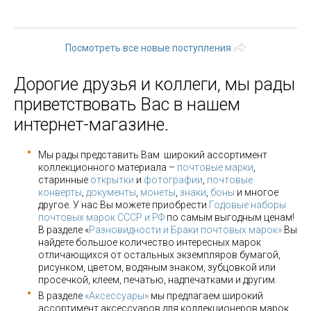
21
22
…
следующая ›
последняя »
Посмотреть все новые поступления
Дорогие друзья и коллеги, мы рады
приветствовать Вас в нашем
интернет-магазине.
Мы рады представить Вам широкий ассортимент
коллекционного материала –
почтовые марки
,
старинные
открытки
и
фотографии
,
почтовые
конверты
,
документы
,
монеты
,
знаки
,
боны
и многое
другое. У нас Вы можете приобрести
Годовые наборы
почтовых марок СССР и РФ
по самым выгодным ценам!
В разделе «
Разновидности и Браки почтовых марок»
Вы
найдете большое количество интересных марок
отличающихся от остальных экземпляров бумагой,
рисунком, цветом, водяным знаком, зубцовкой или
просечкой, клеем, печатью, надпечатками и другим.
В разделе
«Аксессуары»
мы предлагаем широкий
ассортимент аксессуаров для коллекционеров марок,