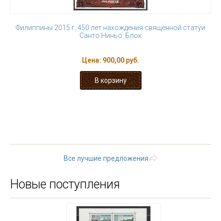
Филиппины 2015 г. 450 лет нахождения священной статуи
Санто Ниньо. Блок
Цена:
900,00 руб.
« первая
‹ предыдущая
…
14
15
16
17
18
19
20
21
22
…
следующая ›
последняя »
Все лучшие предложения
Новые поступления