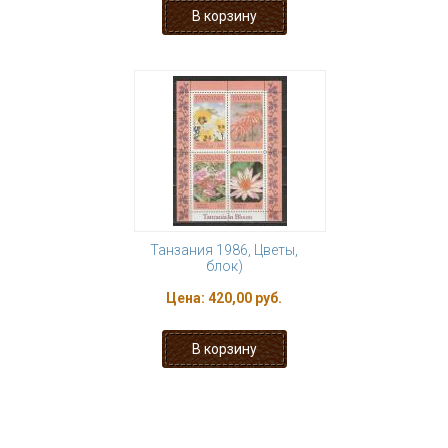
Танзания 1986, Цветы,
блок)
Цена:
420,00 руб.
« первая
‹ предыдущая
…
14
15
16
17
18
19
20