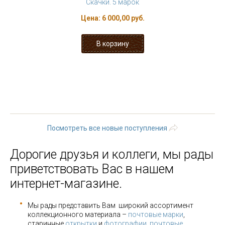
Скачки. 5 марок
Цена:
6 000,00 руб.
« первая
‹ предыдущая
…
164
165
166
167
168
169
170
171
172
…
следующая
›
последняя »
Посмотреть все новые поступления
Дорогие друзья и коллеги, мы рады
приветствовать Вас в нашем
интернет-магазине.
Мы рады представить Вам широкий ассортимент
коллекционного материала –
почтовые марки
,
старинные
открытки
и
фотографии
,
почтовые