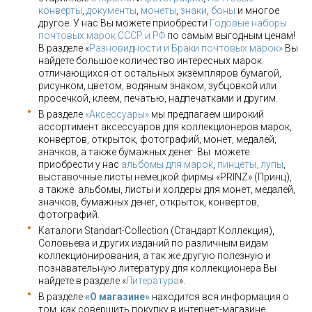
конверты
,
документы
,
монеты
,
знаки
,
боны
и многое
другое. У нас Вы можете приобрести
Годовые наборы
почтовых марок СССР и РФ
по самым выгодным ценам!
В разделе «
Разновидности и Браки почтовых марок»
Вы
найдете большое количество интересных марок
отличающихся от остальных экземпляров бумагой,
рисунком, цветом, водяным знаком, зубцовкой или
просечкой, клеем, печатью, надпечатками и другим.
В разделе
«Аксессуары»
мы предлагаем широкий
ассортимент аксессуаров для коллекционеров марок,
конвертов, открыток, фотографий, монет, медалей,
значков, а также бумажных денег. Вы можете
приобрести у нас
альбомы для марок
,
пинцеты, лупы
,
выставочные листы немецкой фирмы «PRINZ» (Принц),
а также альбомы, листы и холдеры для монет, медалей,
значков, бумажных денег, открыток, конвертов,
фотографий.
Каталоги Standart-Collection (Стандарт Коллекция),
Соловьева и других изданий по различным видам
коллекционирования, а так же другую полезную и
познавательную литературу для коллекционера Вы
найдете в разделе «
Литература
».
В разделе
«О магазине»
находится вся информация о
том, как совершить покупку в интернет-магазине,