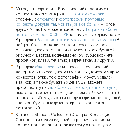
Мы рады представить Вам широкий ассортимент
коллекционного материала –
почтовые марки
,
старинные
открытки
и
фотографии
,
почтовые
конверты
,
документы
,
монеты
,
знаки
,
боны
и многое
другое. У нас Вы можете приобрести
Годовые наборы
почтовых марок СССР и РФ
по самым выгодным ценам!
В разделе «
Разновидности и Браки почтовых марок»
Вы
найдете большое количество интересных марок
отличающихся от остальных экземпляров бумагой,
рисунком, цветом, водяным знаком, зубцовкой или
просечкой, клеем, печатью, надпечатками и другим.
В разделе
«Аксессуары»
мы предлагаем широкий
ассортимент аксессуаров для коллекционеров марок,
конвертов, открыток, фотографий, монет, медалей,
значков, а также бумажных денег. Вы можете
приобрести у нас
альбомы для марок
,
пинцеты, лупы
,
выставочные листы немецкой фирмы «PRINZ» (Принц),
а также альбомы, листы и холдеры для монет, медалей,
значков, бумажных денег, открыток, конвертов,
фотографий.
Каталоги Standart-Collection (Стандарт Коллекция),
Соловьева и других изданий по различным видам
коллекционирования, а так же другую полезную и