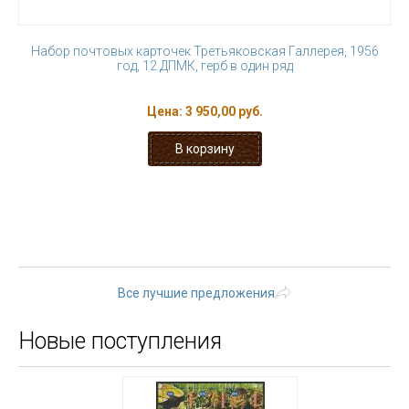
Набор почтовых карточек Третьяковская Галлерея, 1956
год, 12 ДПМК, герб в один ряд
Цена:
3 950,00 руб.
« первая
‹ предыдущая
…
12
13
14
15
16
17
18
19
20
…
следующая ›
последняя »
Все лучшие предложения
Новые поступления