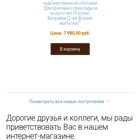
художественной обложке
"Декоративно-прикладное
искусство России.
Витражи (2-ая форма
выпуска)"
Цена:
7 980,00 руб.
« первая
‹ предыдущая
…
12
13
14
15
16
17
18
19
20
…
следующая ›
последняя »
Посмотреть все новые поступления
Дорогие друзья и коллеги, мы рады
приветствовать Вас в нашем
интернет-магазине.