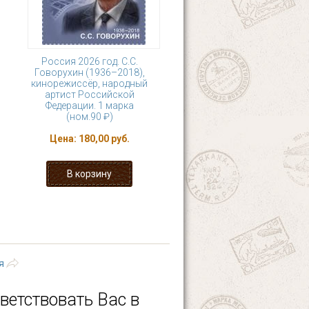
Россия 2026 год. С.С.
Говорухин (1936–2018),
кинорежиссёр, народный
артист Российской
Федерации. 1 марка
(ном.90 ₽)
Цена:
180,00 руб.
12
13
14
15
ющая ›
последняя »
я
ветствовать Вас в