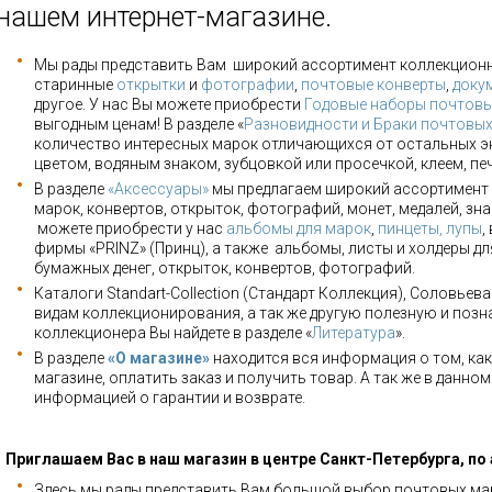
нашем интернет-магазине.
Мы рады представить Вам широкий ассортимент коллекцион
старинные
открытки
и
фотографии
,
почтовые конверты
,
доку
другое. У нас Вы можете приобрести
Годовые наборы почтовы
выгодным ценам! В разделе «
Разновидности и Браки почтовы
количество интересных марок отличающихся от остальных э
цветом, водяным знаком, зубцовкой или просечкой, клеем, пе
В разделе
«Аксессуары»
мы предлагаем широкий ассортимент 
марок, конвертов, открыток, фотографий, монет, медалей, зна
можете приобрести у нас
альбомы для марок
,
пинцеты, лупы
,
фирмы «PRINZ» (Принц), а также альбомы, листы и холдеры для
бумажных денег, открыток, конвертов, фотографий.
Каталоги Standart-Collection (Стандарт Коллекция), Соловьев
видам коллекционирования, а так же другую полезную и позн
коллекционера Вы найдете в разделе «
Литература
».
В разделе
«О магазине»
находится вся информация о том, как
магазине, оплатить заказ и получить товар. А так же в данно
информацией о гарантии и возврате.
Приглашаем Вас в наш магазин в центре Санкт-Петербурга, по
Здесь мы рады представить Вам большой выбор почтовых мар