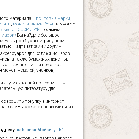
ного материала –
почтовые марки
,
менты
,
монеты
,
знаки
,
боны
и многое
х марок СССР и РФ
по самым
х марок»
Вы найдете большое
кземпляров бумагой, рисунком,
чатью, надпечатками и другим.
аксессуаров для коллекционеров
чков, а также бумажных денег. Вы
 выставочные листы немецкой
 монет, медалей, значков,
а и других изданий по различным
авательную литературу для
 совершить покупку в интернет-
м разделе Вы можете ознакомиться с
 адресу:
наб. реки Мойки, д. 51
.
ок, конвертов, конвертов Первого