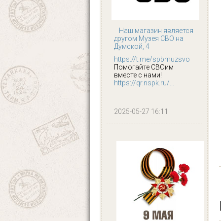
Наш магазин является
другом Музея СВО на
Думской, 4
https://t.me/spbmuzsvo
Помогайте СВОим
вместе с нами!
https://qr.nspk.ru/...
2025-05-27 16:11