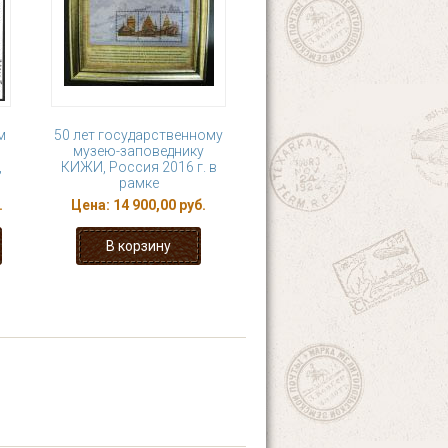
м
50 лет государственному
музею-заповеднику
,
КИЖИ, Россия 2016 г. в
рамке
.
Цена:
14 900,00 руб.
12
13
14
15
ющая ›
последняя »