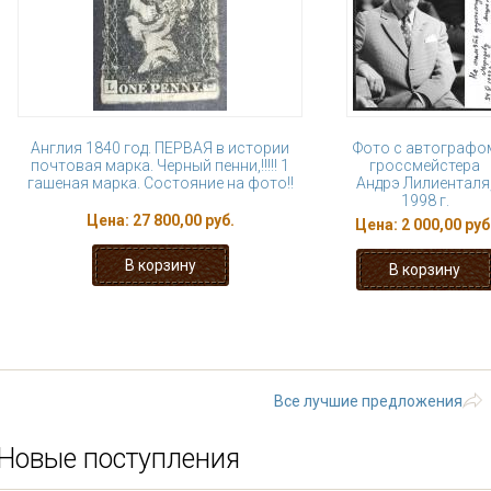
Англия 1840 год. ПЕРВАЯ в истории
Фото с автографо
почтовая марка. Черный пенни,!!!!! 1
гроссмейстера
гашеная марка. Состояние на фото!!
Андрэ Лилиенталя
1998 г.
Цена:
27 800,00 руб.
Цена:
2 000,00 руб
« первая
‹ предыдущая
…
11
16
17
18
19
…
следу
Все лучшие предложения
Новые поступления