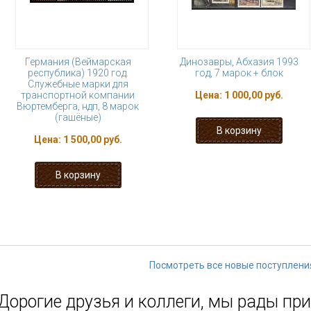
Германия (Веймарская
Динозавры, Абхазия 1993
республика) 1920 год.
год, 7 марок + блок
Служебные марки для
транспортной компании
Цена:
1 000,00 руб.
Вюртемберга, ндп, 8 марок
(гашёные)
Цена:
1 500,00 руб.
« первая
‹ предыдущая
…
11
16
17
18
19
…
следу
Посмотреть все новые поступлени
Дорогие друзья и коллеги, мы рады при