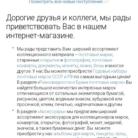
Посмотреть все новые поступления
Дорогие друзья и коллеги, мы рады
приветствовать Вас в нашем
интернет-магазине.
Мы рады представить Вам широкий ассортимент
коллекционного материала –
почтовые марки
,
старинные
открытки
и
фотографии
,
почтовые
конверты
,
документы
,
монеты
,
знаки
,
боны
и многое
другое. У нас Вы можете приобрести
Годовые наборы
почтовых марок СССР и РФ
по самым выгодным ценам!
В разделе «
Разновидности и Браки почтовых марок»
Вы
найдете большое количество интересных марок
отличающихся от остальных экземпляров бумагой,
рисунком, цветом, водяным знаком, зубцовкой или
просечкой, клеем, печатью, надпечатками и другим.
В разделе
«Аксессуары»
мы предлагаем широкий
ассортимент аксессуаров для коллекционеров марок,
конвертов, открыток, фотографий, монет, медалей,
значков, а также бумажных денег. Вы можете
приобрести у нас
альбомы для марок
,
пинцеты, лупы
,