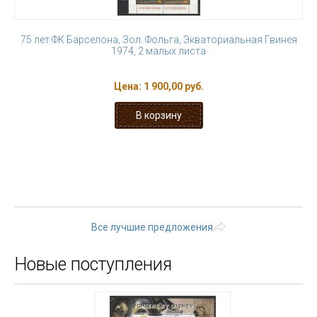
75 лет ФК Барселона, Зол. Фольга, Экваториальная Гвинея
1974, 2 малых листа
Цена:
1 900,00 руб.
« первая
‹ предыдущая
…
10
11
12
13
14
15
16
17
18
…
следующая ›
последняя »
Все лучшие предложения
Новые поступления