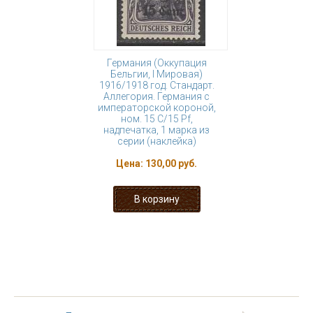
Германия (Оккупация
Бельгии, I Мировая)
1916/1918 год. Стандарт.
Аллегория. Германия с
императорской короной,
ном. 15 С/15 Pf,
надпечатка, 1 марка из
серии (наклейка)
Цена:
130,00 руб.
« первая
‹ предыдущая
…
10
11
12
13
14
15
16
17
18
…
следующая ›
последняя »