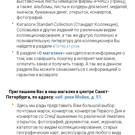
выставочные листы немецкой фирмы «PRINZ» (Принц),
а также альбомы, листы и холдеры для монет, медалей,
значков, бумажных денег, открыток, конвертов,
фотографий.
Каталоги Standart-Collection (Стандарт Коллекция),
Соловьева и других изданий по различным видам
коллекционирования, а так же другую полезную и
познавательную литературу для коллекционера Вы
найдете в разделе «
Литература
».
В разделе
«О магазине»
находится вся информация о
том, как совершить покупку в интернет-магазине,
оплатить заказ и получить товар. А так же в данном
разделе Вы можете ознакомиться с информацией о
гарантии и возврате.
Приглашаем Вас в наш магазин в центре Санкт-
Петербурга, по адресу:
наб. реки Мойки, д. 51
.
Здесь мы рады представить Вам большой выбор
почтовых марок, конвертов, конвертов Первого Дня и
конвертов со СпецГашениями по различной тематике,
открыток, фотографий, документов, книг, журналов,
каталогов по видам коллекционирования, старых
географических карт, аксессуаров для любого вида