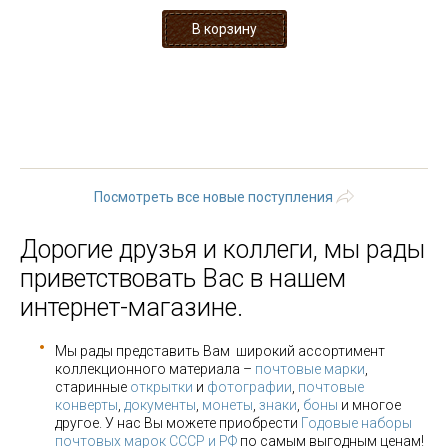
« первая
‹ предыдущая
…
10
11
12
13
14
15
16
17
18
…
следующая ›
последняя »
Посмотреть все новые поступления
Дорогие друзья и коллеги, мы рады
приветствовать Вас в нашем
интернет-магазине.
Мы рады представить Вам широкий ассортимент
коллекционного материала –
почтовые марки
,
старинные
открытки
и
фотографии
,
почтовые
конверты
,
документы
,
монеты
,
знаки
,
боны
и многое
другое. У нас Вы можете приобрести
Годовые наборы
почтовых марок СССР и РФ
по самым выгодным ценам!