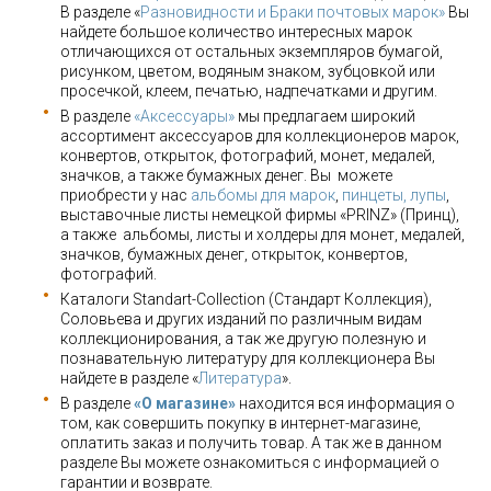
В разделе «
Разновидности и Браки почтовых марок»
Вы
найдете большое количество интересных марок
отличающихся от остальных экземпляров бумагой,
рисунком, цветом, водяным знаком, зубцовкой или
просечкой, клеем, печатью, надпечатками и другим.
В разделе
«Аксессуары»
мы предлагаем широкий
ассортимент аксессуаров для коллекционеров марок,
конвертов, открыток, фотографий, монет, медалей,
значков, а также бумажных денег. Вы можете
приобрести у нас
альбомы для марок
,
пинцеты, лупы
,
выставочные листы немецкой фирмы «PRINZ» (Принц),
а также альбомы, листы и холдеры для монет, медалей,
значков, бумажных денег, открыток, конвертов,
фотографий.
Каталоги Standart-Collection (Стандарт Коллекция),
Соловьева и других изданий по различным видам
коллекционирования, а так же другую полезную и
познавательную литературу для коллекционера Вы
найдете в разделе «
Литература
».
В разделе
«О магазине»
находится вся информация о
том, как совершить покупку в интернет-магазине,
оплатить заказ и получить товар. А так же в данном
разделе Вы можете ознакомиться с информацией о
гарантии и возврате.