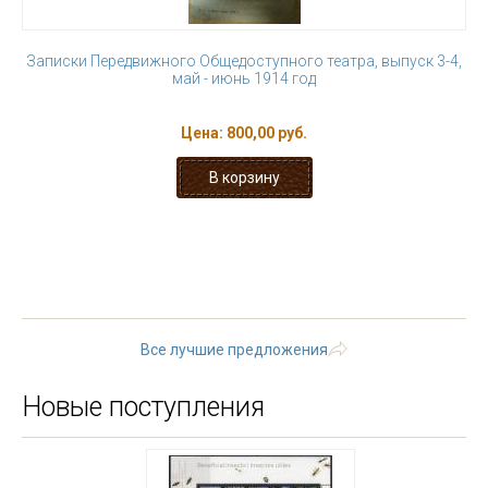
Записки Передвижного Общедоступного театра, выпуск 3-4,
май - июнь 1914 год
Цена:
800,00 руб.
« первая
‹ предыдущая
…
10
11
12
13
14
15
16
17
18
…
следующая ›
последняя »
Все лучшие предложения
Новые поступления